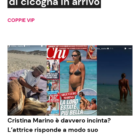
di cicogna in arrivo
COPPIE VIP
Seguici
Info
Chi siamo
Disclaimer e Privacy
Redazione
Contattaci
Pubblicità
Cristina Marino è davvero incinta?
Privacy Policy
L’attrice risponde a modo suo