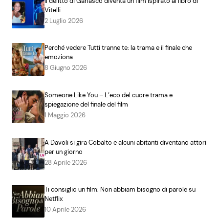
Il delitto di Garlasco diventa un film ispirato al libro di
Vitelli
2 Luglio 2026
Perché vedere Tutti tranne te: la trama e il finale che
emoziona
8 Giugno 2026
Someone Like You – L’eco del cuore trama e
spiegazione del finale del film
1 Maggio 2026
A Davoli si gira Cobalto e alcuni abitanti diventano attori
per un giorno
28 Aprile 2026
Ti consiglio un film: Non abbiam bisogno di parole su
Netflix
10 Aprile 2026