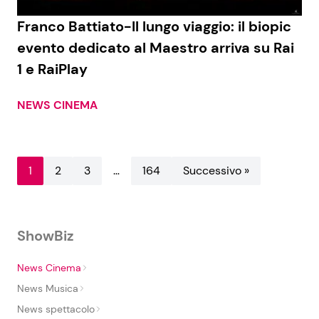
Franco Battiato-Il lungo viaggio: il biopic
evento dedicato al Maestro arriva su Rai
1 e RaiPlay
NEWS CINEMA
1
2
3
…
164
Successivo »
ShowBiz
News Cinema
News Musica
News spettacolo