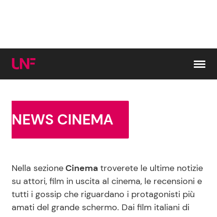
Vai al contenuto
Cerca:
NEWS CINEMA
News e Cronaca
Gossip e TV
Nella sezione
Cinema
troverete le ultime notizie
Attualità Italiana
Bellezze VIP
su attori, film in uscita al cinema, le recensioni e
tutti i gossip che riguardano i protagonisti più
Dal Mondo
Coppie VIP
amati del grande schermo. Dai film italiani di