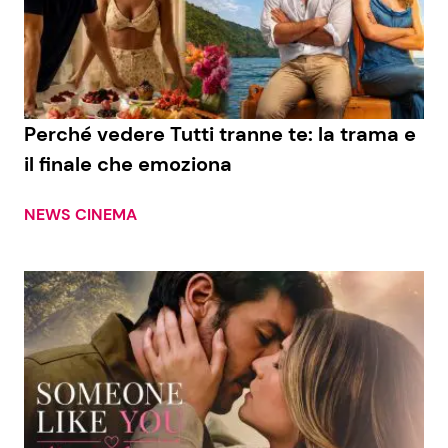
Seguici
Perché vedere Tutti tranne te: la trama e
il finale che emoziona
Info
NEWS CINEMA
Chi siamo
Disclaimer e Privacy
Redazione
Contattaci
Pubblicità
Privacy Policy