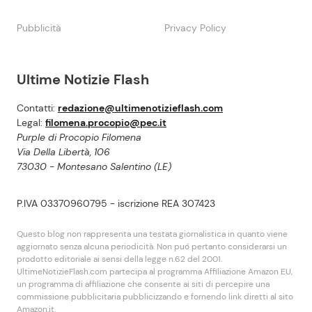
Pubblicità
Privacy Policy
Ultime Notizie Flash
Contatti:
redazione@ultimenotizieflash.com
Legal:
filomena.procopio@pec.it
Purple di Procopio Filomena
Via Della Libertà, 106
73030 - Montesano Salentino (LE)
P.IVA 03370960795 - iscrizione REA 307423
Questo blog non rappresenta una testata giornalistica in quanto viene
aggiornato senza alcuna periodicità. Non puó pertanto considerarsi un
prodotto editoriale ai sensi della legge n.62 del 2001.
UltimeNotizieFlash.com partecipa al programma Affiliazione Amazon EU,
un programma di affiliazione che consente ai siti di percepire una
commissione pubblicitaria pubblicizzando e fornendo link diretti al sito
Amazon.it.