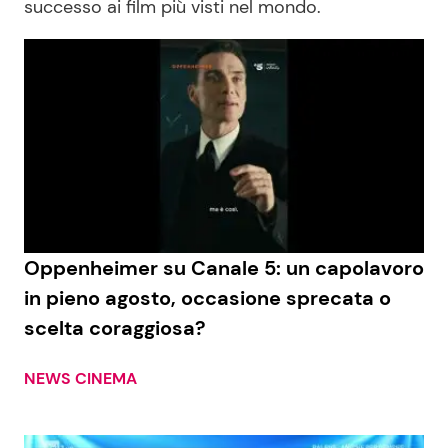
successo ai film più visti nel mondo.
Economia
Fiction e Serie TV
Persone Scomparse
Programmi TV
Politica
Reality e Talent
Soap Opera
ShowBiz
Social News
Oppenheimer su Canale 5: un capolavoro
in pieno agosto, occasione sprecata o
News Cinema
News dal mondo
scelta coraggiosa?
News Musica
NEWS CINEMA
News Spettacolo