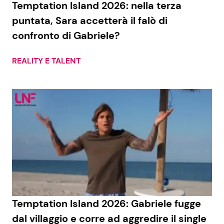
Temptation Island 2026: nella terza
puntata, Sara accetterà il falò di
confronto di Gabriele?
Seguici
REALITY E TALENT
Info
Chi siamo
Disclaimer e Privacy
Redazione
Contattaci
Pubblicità
Temptation Island 2026: Gabriele fugge
Privacy Policy
dal villaggio e corre ad aggredire il single