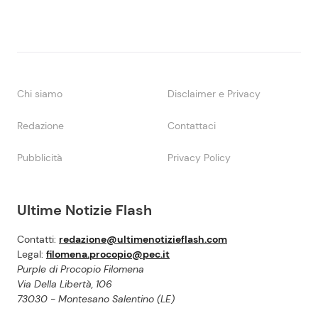
Chi siamo
Disclaimer e Privacy
Redazione
Contattaci
Pubblicità
Privacy Policy
Ultime Notizie Flash
Contatti:
redazione@ultimenotizieflash.com
Legal:
filomena.procopio@pec.it
Purple di Procopio Filomena
Via Della Libertà, 106
73030 - Montesano Salentino (LE)