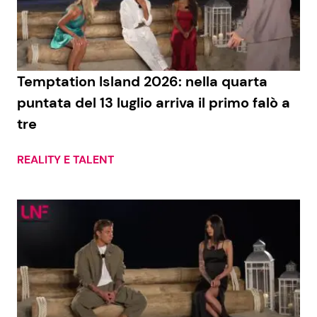
Economia
Fiction e Serie TV
Persone Scomparse
Programmi TV
Temptation Island 2026: nella quarta
Politica
Reality e Talent
puntata del 13 luglio arriva il primo falò a
tre
Soap Opera
REALITY E TALENT
ShowBiz
Social News
News Cinema
News dal mondo
News Musica
News Spettacolo