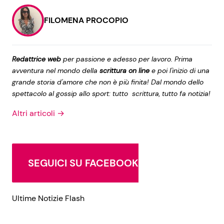
FILOMENA PROCOPIO
Seguici
Redattrice web
per passione e adesso per lavoro. Prima
avventura nel mondo della
scrittura on line
e poi l'inizio di una
grande storia d'amore che non è più finita! Dal mondo dello
Info
spettacolo al gossip allo sport: tutto scrittura, tutto fa notizia!
Chi siamo
Altri articoli →
Disclaimer e Privacy
Redazione
SEGUICI SU FACEBOOK
Contattaci
Pubblicità
Ultime Notizie Flash
Privacy Policy