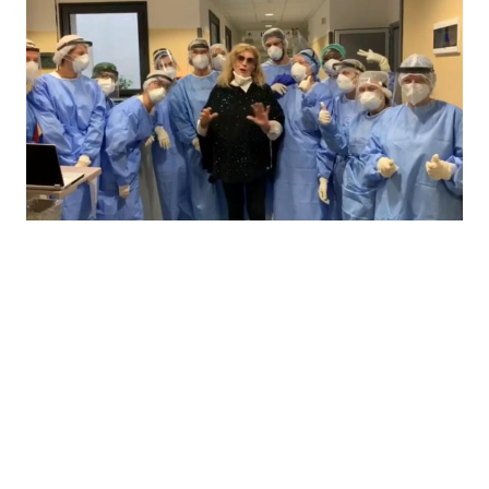
Economia
Fiction e Serie TV
Persone Scomparse
Programmi TV
Politica
Reality e Talent
Soap Opera
ShowBiz
Social News
News Cinema
News dal mondo
News Musica
News Spettacolo