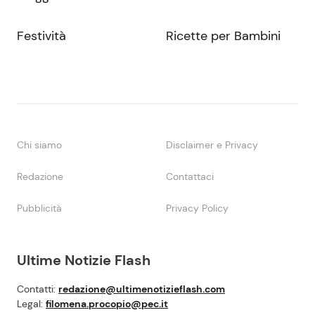
Festività
Ricette per Bambini
Chi siamo
Disclaimer e Privacy
Redazione
Contattaci
Pubblicità
Privacy Policy
Ultime Notizie Flash
Contatti:
redazione@ultimenotizieflash.com
Legal:
filomena.procopio@pec.it