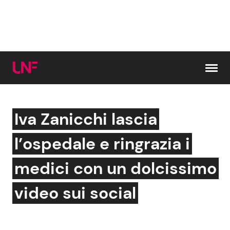
Vai al contenuto
Iva Zanicchi lascia
Cerca:
l’ospedale e ringrazia i
News e Cronaca
Gossip e TV
medici con un dolcissimo
Attualità Italiana
Bellezze VIP
video sui social
Dal Mondo
Coppie VIP