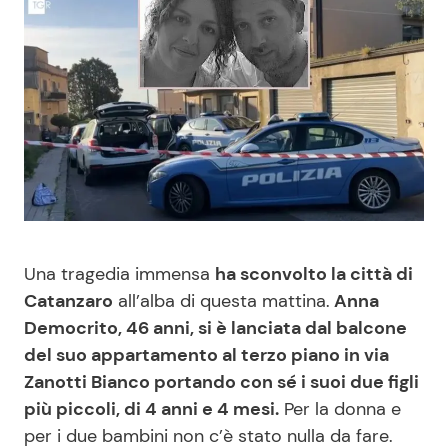
Benessere
Cucina e Ricette
Casa
Consigli di Cucina
Moda e Style
Dolci
Mondo Mamma
Le Ricette in TV
News benessere
Primi Piatti
Una tragedia immensa
ha sconvolto la città di
Catanzaro
all’alba di questa mattina.
Anna
Salute
Ricette Facili e Veloci
Democrito, 46 anni, si è lanciata dal balcone
del suo appartamento al terzo piano in via
Viaggi e Turismo
Ricette Feste
Zanotti Bianco portando con sé i suoi due figli
più piccoli, di 4 anni e 4 mesi.
Per la donna e
Festività
Ricette per Bambini
per i due bambini non c’è stato nulla da fare.