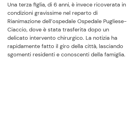
Una terza figlia, di 6 anni, è invece ricoverata in
condizioni gravissime nel reparto di
Rianimazione dell’ospedale Ospedale Pugliese-
Seguici
Ciaccio, dove è stata trasferita dopo un
delicato intervento chirurgico. La notizia ha
rapidamente fatto il giro della città, lasciando
sgomenti residenti e conoscenti della famiglia.
Info
Chi siamo
Disclaimer e Privacy
Redazione
Contattaci
Pubblicità
Privacy Policy