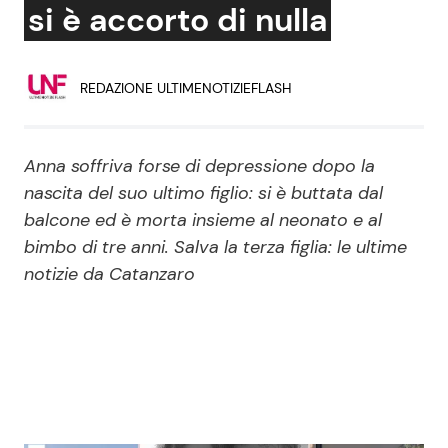
si è accorto di nulla
Economia
Fiction e Serie TV
Persone Scomparse
Programmi TV
REDAZIONE ULTIMENOTIZIEFLASH
Politica
Reality e Talent
Anna soffriva forse di depressione dopo la
Soap Opera
nascita del suo ultimo figlio: si è buttata dal
balcone ed è morta insieme al neonato e al
bimbo di tre anni. Salva la terza figlia: le ultime
ShowBiz
Social News
notizie da Catanzaro
News Cinema
News dal mondo
News Musica
News Spettacolo