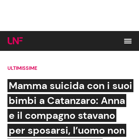
Vai al contenuto
ULTIMISSIME
Cerca:
Mamma suicida con i suoi
News e Cronaca
Gossip e TV
bimbi a Catanzaro: Anna
Attualità Italiana
Bellezze VIP
e il compagno stavano
Dal Mondo
Coppie VIP
per sposarsi, l’uomo non