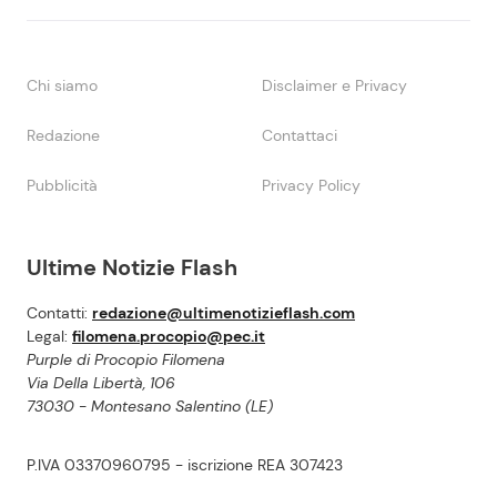
Chi siamo
Disclaimer e Privacy
Redazione
Contattaci
Pubblicità
Privacy Policy
Ultime Notizie Flash
Contatti:
redazione@ultimenotizieflash.com
Legal:
filomena.procopio@pec.it
Purple di Procopio Filomena
Via Della Libertà, 106
73030 - Montesano Salentino (LE)
P.IVA 03370960795 - iscrizione REA 307423