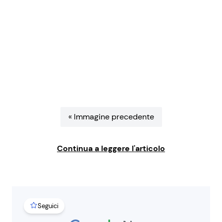
Benessere
Cucina e Ricette
Casa
Consigli di Cucina
Moda e Style
Dolci
Mondo Mamma
Le Ricette in TV
« Immagine precedente
News benessere
Primi Piatti
Continua a leggere l'articolo
Salute
Ricette Facili e Veloci
Viaggi e Turismo
Ricette Feste
Seguici
Festività
Ricette per Bambini