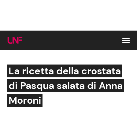
Vai al contenuto
La ricetta della crostata
Cerca:
di Pasqua salata di Anna
News e Cronaca
Gossip e TV
Moroni
Attualità Italiana
Bellezze VIP
Dal Mondo
Coppie VIP