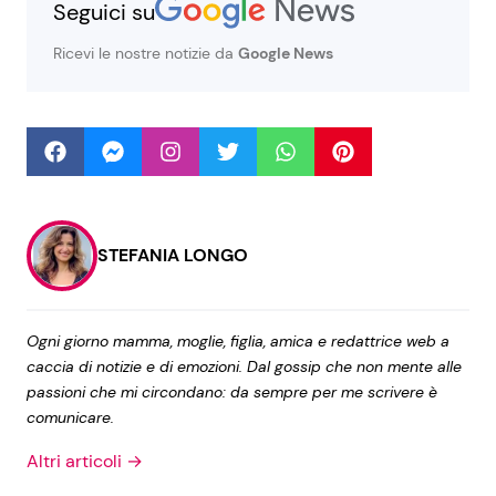
Seguici su
Ricevi le nostre notizie da
Google News
Seguici
Info
Chi siamo
STEFANIA LONGO
Disclaimer e Privacy
Redazione
Ogni giorno mamma, moglie, figlia, amica e redattrice web a
caccia di notizie e di emozioni. Dal gossip che non mente alle
Contattaci
passioni che mi circondano: da sempre per me scrivere è
Pubblicità
comunicare.
Privacy Policy
Altri articoli →