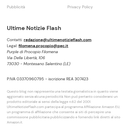
Pubblicità
Privacy Policy
Ultime Notizie Flash
Contatti:
redazione@ultimenotizieflash.com
Legal:
filomena.procopio@pec.it
Purple di Procopio Filomena
Via Della Libertà, 106
73030 - Montesano Salentino (LE)
P.IVA 03370960795 - iscrizione REA 307423
Questo blog non rappresenta una testata giornalistica in quanto viene
aggiornato senza alcuna periodicità. Non puó pertanto considerarsi un
prodotto editoriale ai sensi della legge n.62 del 2001.
UltimeNotizieFlash.com partecipa al programma Affiliazione Amazon EU,
un programma di affiliazione che consente ai siti di percepire una
commissione pubblicitaria pubblicizzando e fornendo link diretti al sito
Amazon.it.