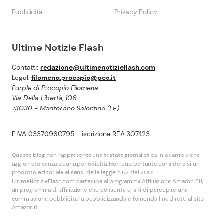
Pubblicità
Privacy Policy
Ultime Notizie Flash
Contatti:
redazione@ultimenotizieflash.com
Legal:
filomena.procopio@pec.it
Purple di Procopio Filomena
Via Della Libertà, 106
73030 - Montesano Salentino (LE)
P.IVA 03370960795 - iscrizione REA 307423
Questo blog non rappresenta una testata giornalistica in quanto viene
aggiornato senza alcuna periodicità. Non puó pertanto considerarsi un
prodotto editoriale ai sensi della legge n.62 del 2001.
UltimeNotizieFlash.com partecipa al programma Affiliazione Amazon EU,
un programma di affiliazione che consente ai siti di percepire una
commissione pubblicitaria pubblicizzando e fornendo link diretti al sito
Amazon.it.