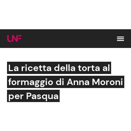
Vai al contenuto
La ricetta della torta al
Cerca:
formaggio di Anna Moroni
News e Cronaca
Gossip e TV
per Pasqua
Attualità Italiana
Bellezze VIP
Dal Mondo
Coppie VIP