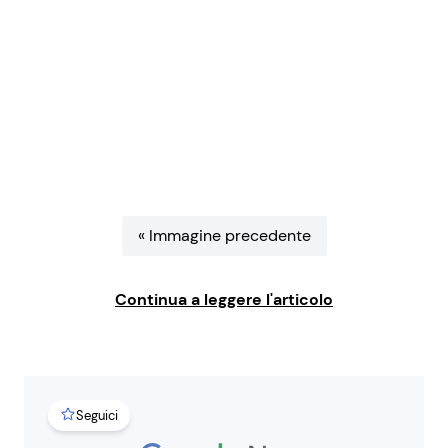
Benessere
Cucina e Ricette
Casa
Consigli di Cucina
Moda e Style
Dolci
Mondo Mamma
Le Ricette in TV
« Immagine precedente
News benessere
Primi Piatti
Continua a leggere l'articolo
Salute
Ricette Facili e Veloci
Viaggi e Turismo
Ricette Feste
Seguici
Festività
Ricette per Bambini