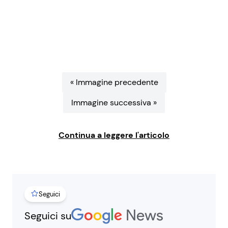
Benessere
Cucina e Ricette
Casa
Consigli di Cucina
Moda e Style
Dolci
« Immagine precedente
Mondo Mamma
Le Ricette in TV
Immagine successiva »
News benessere
Primi Piatti
Continua a leggere l'articolo
Salute
Ricette Facili e Veloci
Viaggi e Turismo
Ricette Feste
Seguici
Seguici su
Festività
Ricette per Bambini