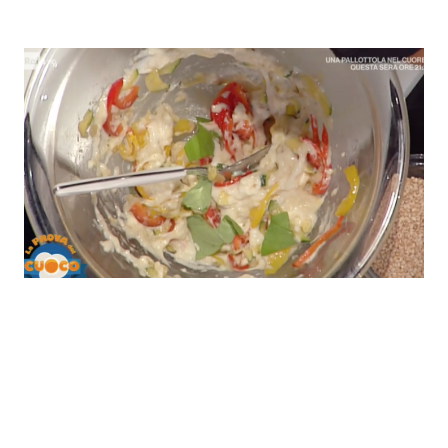
Economia
Fiction e Serie TV
Persone Scomparse
Programmi TV
Politica
Reality e Talent
Soap Opera
ShowBiz
Social News
News Cinema
News dal mondo
News Musica
News Spettacolo