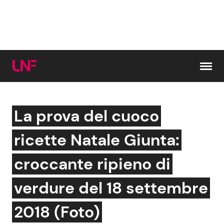
Vai al contenuto
La prova del cuoco
Cerca:
ricette Natale Giunta:
News e Cronaca
Gossip e TV
croccante ripieno di
Attualità Italiana
Bellezze VIP
verdure del 18 settembre
Dal Mondo
Coppie VIP
2018 (Foto)