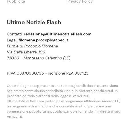
Pubblicità
Privacy Policy
Ultime Notizie Flash
Contatti:
redazione@ultimenotizieflash.com
Legal:
filomena.procopio@pec.it
Purple di Procopio Filomena
Via Della Libertà, 106
73030 - Montesano Salentino (LE)
P.IVA 03370960795 - iscrizione REA 307423
Questo blog non rappresenta una testata giornalistica in quanto viene
aggiornato senza alcuna periodicità. Non puó pertanto considerarsi un
prodotto editoriale ai sensi della legge n.62 del 2001.
UltimeNotizieFlash.com partecipa al programma Affiliazione Amazon EU,
un programma di affiliazione che consente ai siti di percepire una
commissione pubblicitaria pubblicizzando e fornendo link diretti al sito
Amazon.it.