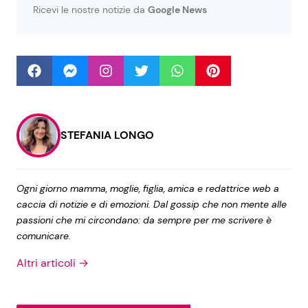
Ricevi le nostre notizie da
Google News
Seguici
Info
STEFANIA LONGO
Chi siamo
Disclaimer e Privacy
Ogni giorno mamma, moglie, figlia, amica e redattrice web a
Redazione
caccia di notizie e di emozioni. Dal gossip che non mente alle
passioni che mi circondano: da sempre per me scrivere è
Contattaci
comunicare.
Pubblicità
Altri articoli →
Privacy Policy