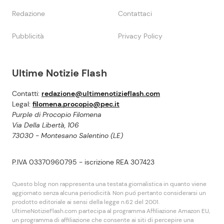
Redazione
Contattaci
Pubblicità
Privacy Policy
Ultime Notizie Flash
Contatti:
redazione@ultimenotizieflash.com
Legal:
filomena.procopio@pec.it
Purple di Procopio Filomena
Via Della Libertà, 106
73030 - Montesano Salentino (LE)
P.IVA 03370960795 - iscrizione REA 307423
Questo blog non rappresenta una testata giornalistica in quanto viene
aggiornato senza alcuna periodicità. Non puó pertanto considerarsi un
prodotto editoriale ai sensi della legge n.62 del 2001.
UltimeNotizieFlash.com partecipa al programma Affiliazione Amazon EU,
un programma di affiliazione che consente ai siti di percepire una