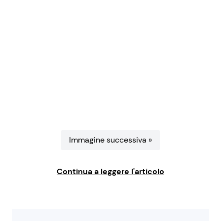
Benessere
Cucina e Ricette
Casa
Consigli di Cucina
Moda e Style
Dolci
Mondo Mamma
Le Ricette in TV
News benessere
Primi Piatti
Immagine successiva »
Salute
Ricette Facili e Veloci
Continua a leggere l'articolo
Viaggi e Turismo
Ricette Feste
Festività
Ricette per Bambini