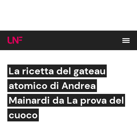
Vai al contenuto
La ricetta del gateau
Cerca:
atomico di Andrea
News e Cronaca
Gossip e TV
Mainardi da La prova del
Attualità Italiana
Bellezze VIP
cuoco
Dal Mondo
Coppie VIP