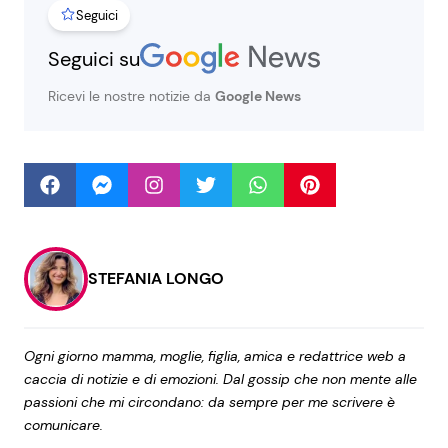
Seguici
Seguici su
Seguici
Ricevi le nostre notizie da
Google News
Info
Chi siamo
Disclaimer e Privacy
STEFANIA LONGO
Redazione
Contattaci
Ogni giorno mamma, moglie, figlia, amica e redattrice web a
Pubblicità
caccia di notizie e di emozioni. Dal gossip che non mente alle
passioni che mi circondano: da sempre per me scrivere è
Privacy Policy
comunicare.