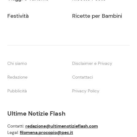
Festività
Ricette per Bambini
Chi siamo
Disclaimer e Privacy
Redazione
Contattaci
Pubblicità
Privacy Policy
Ultime Notizie Flash
Contatti:
redazione@ultimenotizieflash.com
Legal:
filomena.procopio@pec.it