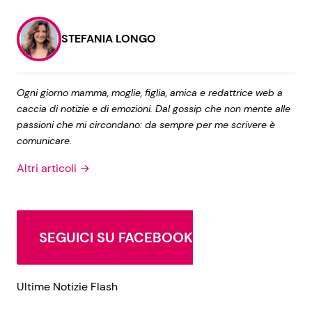
STEFANIA LONGO
Seguici
Ogni giorno mamma, moglie, figlia, amica e redattrice web a
caccia di notizie e di emozioni. Dal gossip che non mente alle
Info
passioni che mi circondano: da sempre per me scrivere è
comunicare.
Chi siamo
Altri articoli →
Disclaimer e Privacy
Redazione
Contattaci
SEGUICI SU FACEBOOK
Pubblicità
Privacy Policy
Ultime Notizie Flash