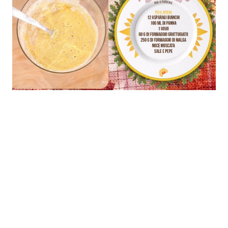
Economia
Fiction e Serie TV
Persone Scomparse
Programmi TV
Politica
Reality e Talent
Soap Opera
ShowBiz
Social News
News Cinema
News dal mondo
News Musica
News Spettacolo