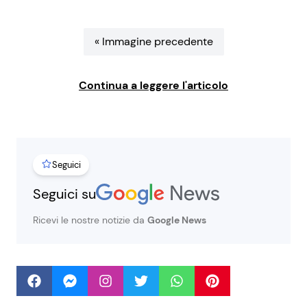
Benessere
Cucina e Ricette
« Immagine precedente
Casa
Consigli di Cucina
Continua a leggere l'articolo
Moda e Style
Dolci
Mondo Mamma
Le Ricette in TV
Seguici
News benessere
Primi Piatti
Seguici su
Salute
Ricette Facili e Veloci
Ricevi le nostre notizie da
Google News
Viaggi e Turismo
Ricette Feste
Festività
Ricette per Bambini