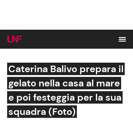
Vai al contenuto
Caterina Balivo prepara il
Cerca:
gelato nella casa al mare
News e Cronaca
Gossip e TV
e poi festeggia per la sua
Attualità Italiana
Bellezze VIP
squadra (Foto)
Dal Mondo
Coppie VIP