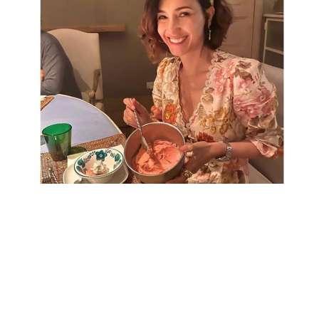
Economia
Fiction e Serie TV
Persone Scomparse
Programmi TV
Politica
Reality e Talent
Soap Opera
ShowBiz
Social News
News Cinema
News dal mondo
News Musica
News Spettacolo