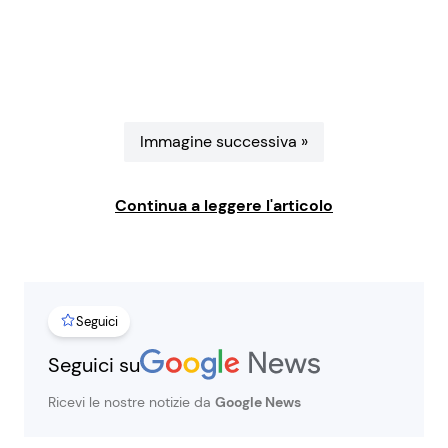
Benessere
Cucina e Ricette
Casa
Consigli di Cucina
Moda e Style
Dolci
Immagine successiva »
Mondo Mamma
Le Ricette in TV
Continua a leggere l'articolo
News benessere
Primi Piatti
Salute
Ricette Facili e Veloci
Seguici
Seguici su
Viaggi e Turismo
Ricette Feste
Ricevi le nostre notizie da
Google News
Festività
Ricette per Bambini