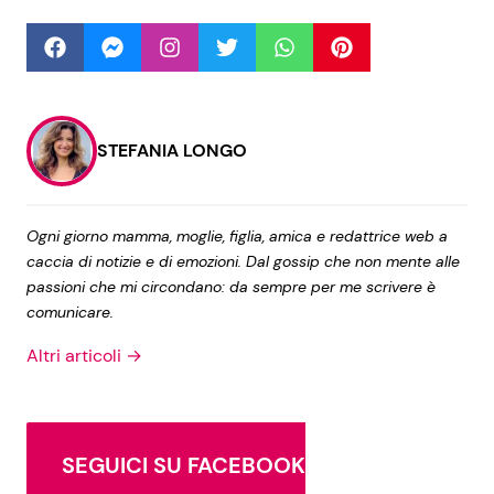
Seguici
STEFANIA LONGO
Info
Ogni giorno mamma, moglie, figlia, amica e redattrice web a
Chi siamo
caccia di notizie e di emozioni. Dal gossip che non mente alle
Disclaimer e Privacy
passioni che mi circondano: da sempre per me scrivere è
comunicare.
Redazione
Altri articoli →
Contattaci
Pubblicità
Privacy Policy
SEGUICI SU FACEBOOK