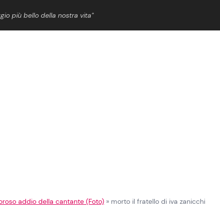
gio più bello della nostra vita”
ShowBiz
News Cinema
News Musica
News Spettacolo
doloroso addio della cantante (Foto)
»
morto il fratello di iva zanicchi