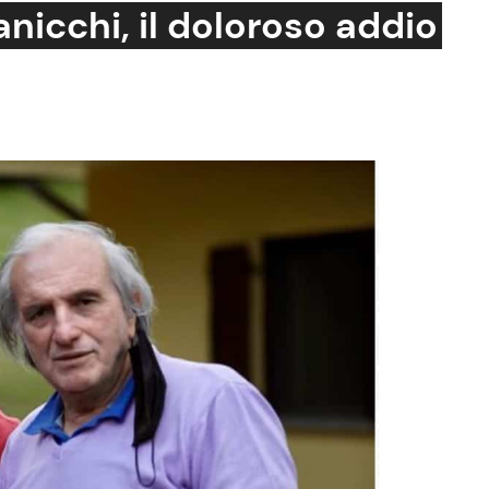
Zanicchi, il doloroso addio
Cucina e Ricette
Consigli di Cucina
Dolci
Le Ricette in TV
Primi Piatti
Ricette Facili e Veloci
Ricette Feste
Ricette per Bambini