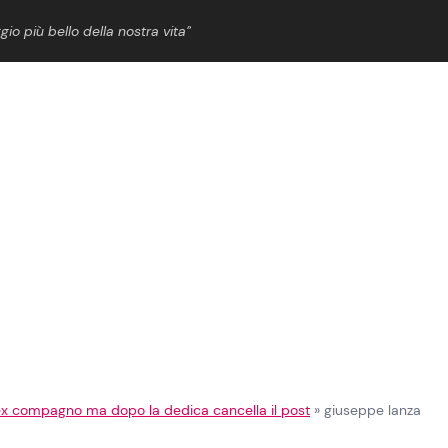
gio più bello della nostra vita”
ShowBiz
News Cinema
News Musica
News Spettacolo
o ex compagno ma dopo la dedica cancella il post
»
giuseppe lanza