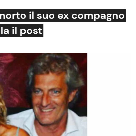
è morto il suo ex compagno
a il post
Cucina e Ricette
Consigli di Cucina
Dolci
Le Ricette in TV
Primi Piatti
Ricette Facili e Veloci
Ricette Feste
Ricette per Bambini