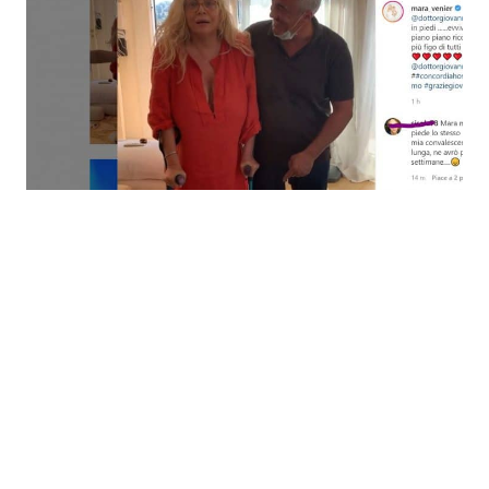
Economia
Fiction e Serie TV
Persone Scomparse
Programmi TV
Politica
Reality e Talent
Soap Opera
ShowBiz
Social News
News Cinema
News dal mondo
News Musica
News Spettacolo