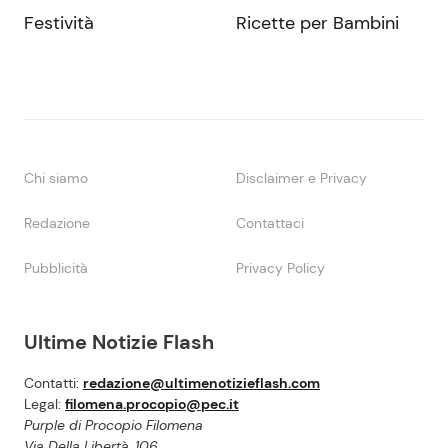
Festività
Ricette per Bambini
Chi siamo
Disclaimer e Privacy
Redazione
Contattaci
Pubblicità
Privacy Policy
Ultime Notizie Flash
Contatti:
redazione@ultimenotizieflash.com
Legal:
filomena.procopio@pec.it
Purple di Procopio Filomena
Via Della Libertà, 106