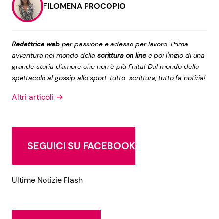
FILOMENA PROCOPIO
Seguici
Redattrice web
per passione e adesso per lavoro. Prima
avventura nel mondo della
scrittura on line
e poi l'inizio di una
grande storia d'amore che non è più finita! Dal mondo dello
spettacolo al gossip allo sport: tutto scrittura, tutto fa notizia!
Info
Altri articoli →
Chi siamo
Disclaimer e Privacy
SEGUICI SU FACEBOOK
Redazione
Contattaci
Ultime Notizie Flash
Pubblicità
Privacy Policy