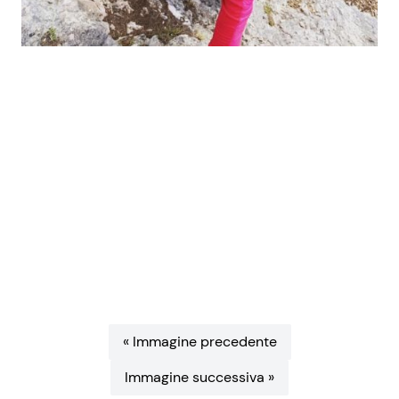
Benessere
Cucina e Ricette
Casa
Consigli di Cucina
Moda e Style
Dolci
Mondo Mamma
Le Ricette in TV
News benessere
Primi Piatti
Salute
Ricette Facili e Veloci
Viaggi e Turismo
Ricette Feste
« Immagine precedente
Immagine successiva »
Festività
Ricette per Bambini