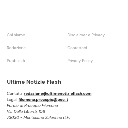
Chi siamo
Disclaimer e Privacy
Redazione
Contattaci
Pubblicità
Privacy Policy
Ultime Notizie Flash
Contatti:
redazione@ultimenotizieflash.com
Legal:
filomena.procopio@pec.it
Purple di Procopio Filomena
Via Della Libertà, 106
73030 - Montesano Salentino (LE)