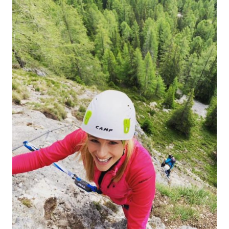
Economia
Fiction e Serie TV
Persone Scomparse
Programmi TV
Politica
Reality e Talent
Soap Opera
ShowBiz
Social News
News Cinema
News dal mondo
News Musica
News Spettacolo