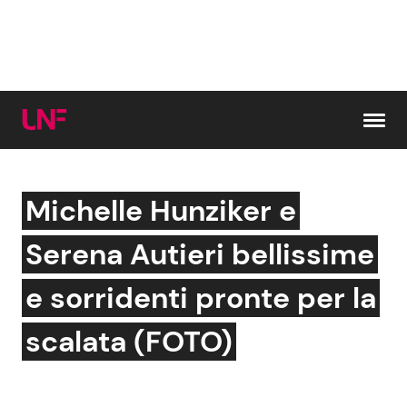
Vai al contenuto
Michelle Hunziker e
Cerca:
Serena Autieri bellissime
News e Cronaca
Gossip e TV
e sorridenti pronte per la
Attualità Italiana
Bellezze VIP
scalata (FOTO)
Dal Mondo
Coppie VIP