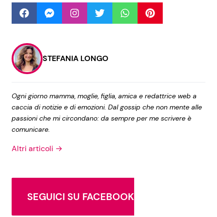
Seguici
STEFANIA LONGO
Info
Ogni giorno mamma, moglie, figlia, amica e redattrice web a
caccia di notizie e di emozioni. Dal gossip che non mente alle
Chi siamo
passioni che mi circondano: da sempre per me scrivere è
Disclaimer e Privacy
comunicare.
Redazione
Altri articoli →
Contattaci
Pubblicità
SEGUICI SU FACEBOOK
Privacy Policy