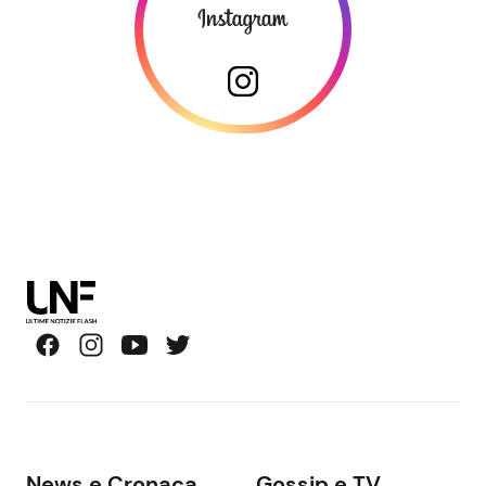
News e Cronaca
Gossip e TV