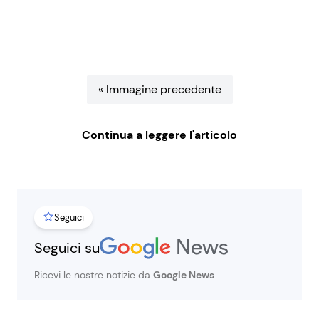
Benessere
Cucina e Ricette
Casa
Consigli di Cucina
« Immagine precedente
Moda e Style
Dolci
Continua a leggere l'articolo
Mondo Mamma
Le Ricette in TV
News benessere
Primi Piatti
Seguici
Salute
Ricette Facili e Veloci
Seguici su
Viaggi e Turismo
Ricette Feste
Ricevi le nostre notizie da
Google News
Festività
Ricette per Bambini