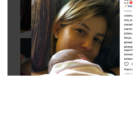
Economia
Fiction e Serie TV
Persone Scomparse
Programmi TV
Politica
Reality e Talent
Soap Opera
ShowBiz
Social News
News Cinema
News dal mondo
News Musica
News Spettacolo