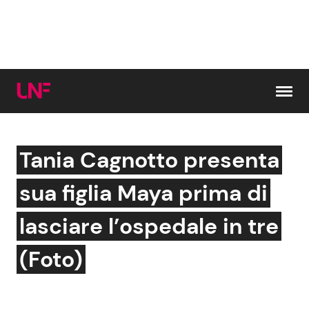
Vai al contenuto
Tania Cagnotto presenta
Cerca:
sua figlia Maya prima di
News e Cronaca
Gossip e TV
lasciare l’ospedale in tre
Attualità Italiana
Bellezze VIP
(Foto)
Dal Mondo
Coppie VIP