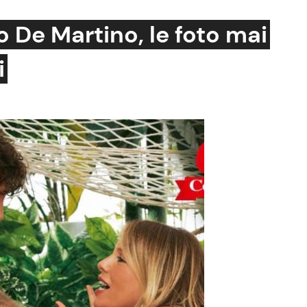
o De Martino, le foto mai
i
Cucina e Ricette
Consigli di Cucina
Dolci
Le Ricette in TV
Primi Piatti
Ricette Facili e Veloci
Ricette Feste
Ricette per Bambini