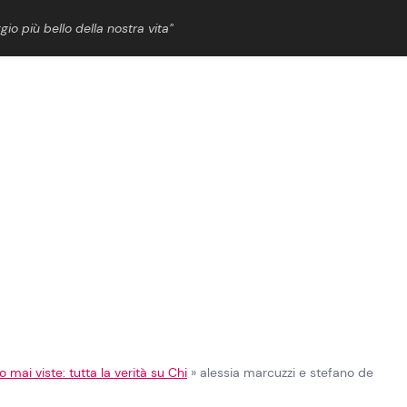
gio più bello della nostra vita”
ShowBiz
News Cinema
News Musica
News Spettacolo
 mai viste: tutta la verità su Chi
»
alessia marcuzzi e stefano de