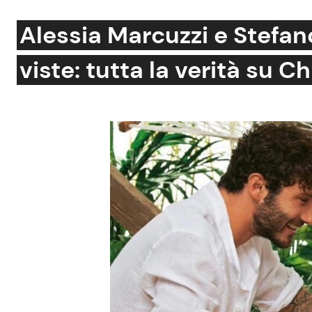
Soap Opera
Alessia Marcuzzi e Stefan
viste: tutta la verità su Ch
Social News
Benessere
News dal mondo
Casa
Moda e Style
Mondo Mamma
News benessere
Salute
Viaggi e Turismo
Festività