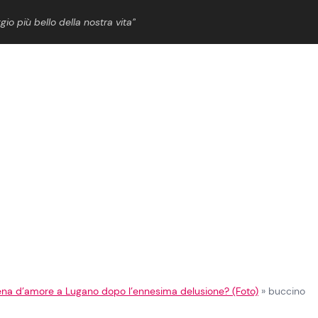
gio più bello della nostra vita”
ShowBiz
News Cinema
News Musica
News Spettacolo
ena d’amore a Lugano dopo l’ennesima delusione? (Foto)
»
buccino