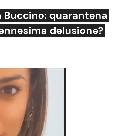
a Buccino: quarantena
’ennesima delusione?
Cucina e Ricette
Consigli di Cucina
Dolci
Le Ricette in TV
Primi Piatti
Ricette Facili e Veloci
Ricette Feste
Ricette per Bambini