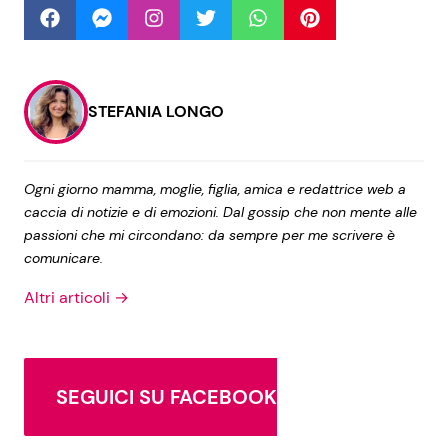
Seguici
STEFANIA LONGO
Info
Ogni giorno mamma, moglie, figlia, amica e redattrice web a
caccia di notizie e di emozioni. Dal gossip che non mente alle
Chi siamo
passioni che mi circondano: da sempre per me scrivere è
comunicare.
Disclaimer e Privacy
Redazione
Altri articoli →
Contattaci
Pubblicità
SEGUICI SU FACEBOOK
Privacy Policy