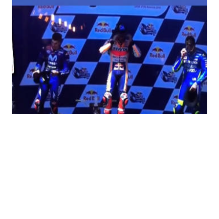
Economia
Fiction e Serie TV
Persone Scomparse
Programmi TV
Politica
Reality e Talent
Soap Opera
ShowBiz
Social News
News Cinema
News dal mondo
News Musica
News Spettacolo