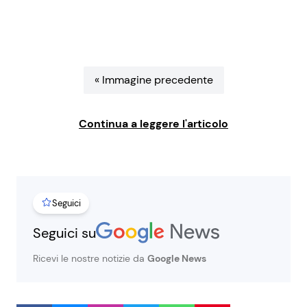
Benessere
Cucina e Ricette
Casa
Consigli di Cucina
« Immagine precedente
Moda e Style
Dolci
Continua a leggere l'articolo
Mondo Mamma
Le Ricette in TV
News benessere
Primi Piatti
Seguici
Salute
Ricette Facili e Veloci
Seguici su
Viaggi e Turismo
Ricette Feste
Ricevi le nostre notizie da
Google News
Festività
Ricette per Bambini