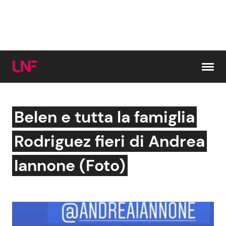
Vai al contenuto
Belen e tutta la famiglia
Cerca:
Rodriguez fieri di Andrea
News e Cronaca
Gossip e TV
Iannone (Foto)
Attualità Italiana
Bellezze VIP
Dal Mondo
Coppie VIP