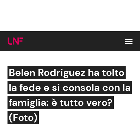
Vai al contenuto
Belen Rodriguez ha tolto
Cerca:
la fede e si consola con la
News e Cronaca
Gossip e TV
famiglia: è tutto vero?
Attualità Italiana
Bellezze VIP
(Foto)
Dal Mondo
Coppie VIP