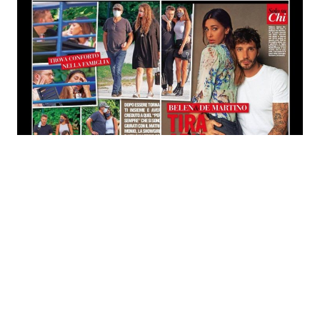
Economia
Fiction e Serie TV
Persone Scomparse
Programmi TV
Politica
Reality e Talent
Soap Opera
ShowBiz
Social News
News Cinema
News dal mondo
News Musica
News Spettacolo