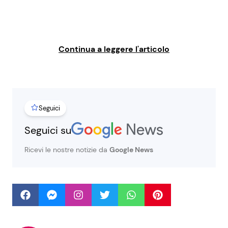
Benessere
Cucina e Ricette
Casa
Consigli di Cucina
Continua a leggere l'articolo
Moda e Style
Dolci
Mondo Mamma
Le Ricette in TV
Seguici
News benessere
Primi Piatti
Seguici su
Ricevi le nostre notizie da
Google News
Salute
Ricette Facili e Veloci
Viaggi e Turismo
Ricette Feste
Festività
Ricette per Bambini