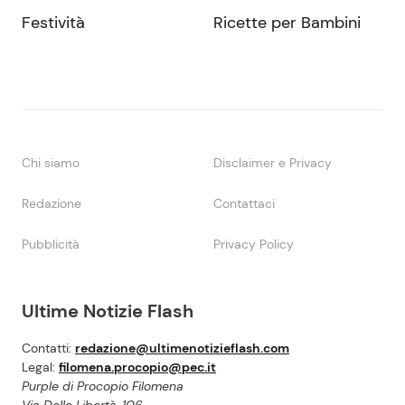
Festività
Ricette per Bambini
Chi siamo
Disclaimer e Privacy
Redazione
Contattaci
Pubblicità
Privacy Policy
Ultime Notizie Flash
Contatti:
redazione@ultimenotizieflash.com
Legal:
filomena.procopio@pec.it
Purple di Procopio Filomena
Via Della Libertà, 106