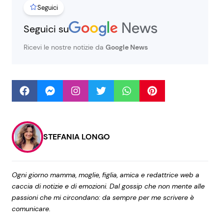
Seguici
Seguici su
Seguici
Ricevi le nostre notizie da
Google News
Info
Chi siamo
Disclaimer e Privacy
STEFANIA LONGO
Redazione
Contattaci
Ogni giorno mamma, moglie, figlia, amica e redattrice web a
Pubblicità
caccia di notizie e di emozioni. Dal gossip che non mente alle
passioni che mi circondano: da sempre per me scrivere è
Privacy Policy
comunicare.