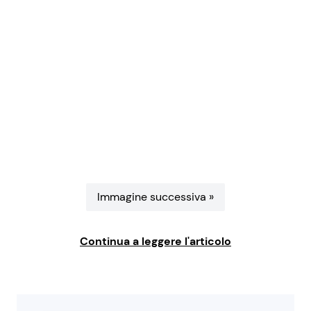
Benessere
Cucina e Ricette
Casa
Consigli di Cucina
Moda e Style
Dolci
Mondo Mamma
Le Ricette in TV
News benessere
Primi Piatti
Immagine successiva »
Salute
Ricette Facili e Veloci
Continua a leggere l'articolo
Viaggi e Turismo
Ricette Feste
Festività
Ricette per Bambini