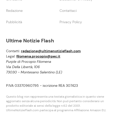
Redazione
Contattaci
Pubblicità
Privacy Policy
Ultime Notizie Flash
Contatti:
redazione@ultimenotizieflash.com
Legal:
filomena.procopio@pec.it
Purple di Procopio Filomena
Via Della Libertà, 106
73030 - Montesano Salentino (LE)
P.IVA 03370960795 - iscrizione REA 307423
Questo blog non rappresenta una testata giornalistica in quanto viene
aggiornato senza alcuna periodicità. Non puó pertanto considerarsi un
prodotto editoriale ai sensi della legge n.62 del 2001.
UltimeNotizieFlash.com partecipa al programma Affiliazione Amazon EU,