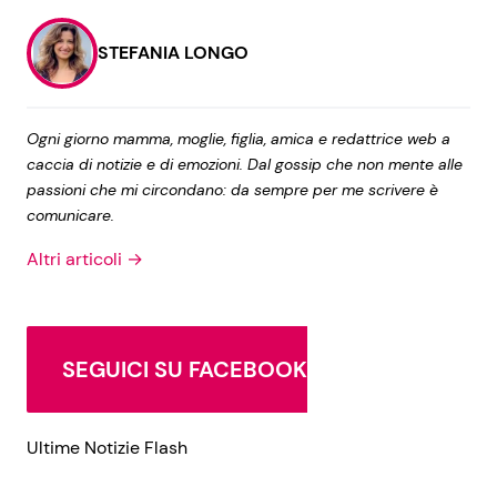
STEFANIA LONGO
Seguici
Ogni giorno mamma, moglie, figlia, amica e redattrice web a
caccia di notizie e di emozioni. Dal gossip che non mente alle
passioni che mi circondano: da sempre per me scrivere è
Info
comunicare.
Chi siamo
Altri articoli →
Disclaimer e Privacy
Redazione
SEGUICI SU FACEBOOK
Contattaci
Pubblicità
Ultime Notizie Flash
Privacy Policy