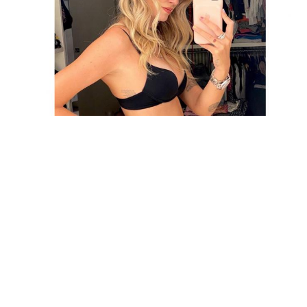
Economia
Fiction e Serie TV
Persone Scomparse
Programmi TV
Politica
Reality e Talent
Soap Opera
ShowBiz
Social News
News Cinema
News dal mondo
News Musica
News Spettacolo