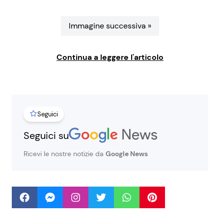
Benessere
Cucina e Ricette
Immagine successiva »
Casa
Consigli di Cucina
Continua a leggere l'articolo
Moda e Style
Dolci
Mondo Mamma
Le Ricette in TV
Seguici
News benessere
Primi Piatti
Seguici su
Salute
Ricette Facili e Veloci
Ricevi le nostre notizie da
Google News
Viaggi e Turismo
Ricette Feste
Festività
Ricette per Bambini