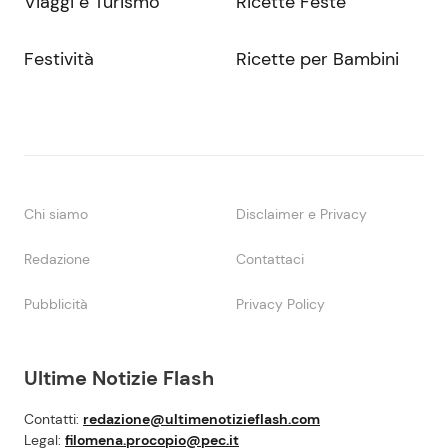
Viaggi e Turismo
Ricette Feste
Festività
Ricette per Bambini
Chi siamo
Disclaimer e Privacy
Redazione
Contattaci
Pubblicità
Privacy Policy
Ultime Notizie Flash
Contatti:
redazione@ultimenotizieflash.com
Legal:
filomena.procopio@pec.it