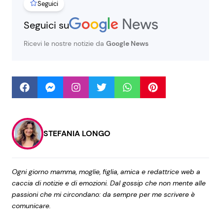
Seguici
Seguici su
Seguici
Ricevi le nostre notizie da
Google News
Info
Chi siamo
Disclaimer e Privacy
STEFANIA LONGO
Redazione
Contattaci
Ogni giorno mamma, moglie, figlia, amica e redattrice web a
Pubblicità
caccia di notizie e di emozioni. Dal gossip che non mente alle
passioni che mi circondano: da sempre per me scrivere è
Privacy Policy
comunicare.