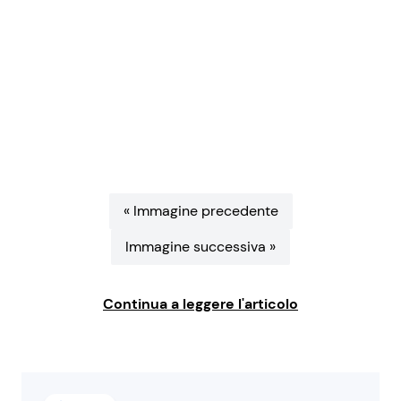
Benessere
Cucina e Ricette
Casa
Consigli di Cucina
Moda e Style
Dolci
Mondo Mamma
Le Ricette in TV
« Immagine precedente
News benessere
Primi Piatti
Immagine successiva »
Salute
Ricette Facili e Veloci
Continua a leggere l'articolo
Viaggi e Turismo
Ricette Feste
Festività
Ricette per Bambini