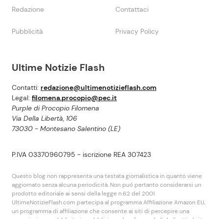
Redazione
Contattaci
Pubblicità
Privacy Policy
Ultime Notizie Flash
Contatti:
redazione@ultimenotizieflash.com
Legal:
filomena.procopio@pec.it
Purple di Procopio Filomena
Via Della Libertà, 106
73030 - Montesano Salentino (LE)
P.IVA 03370960795 - iscrizione REA 307423
Questo blog non rappresenta una testata giornalistica in quanto viene
aggiornato senza alcuna periodicità. Non puó pertanto considerarsi un
prodotto editoriale ai sensi della legge n.62 del 2001.
UltimeNotizieFlash.com partecipa al programma Affiliazione Amazon EU,
un programma di affiliazione che consente ai siti di percepire una