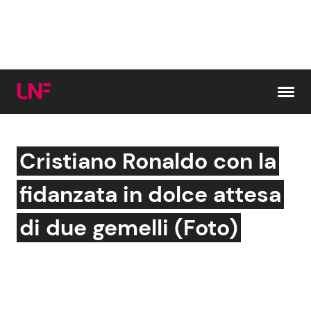
Vai al contenuto
Cristiano Ronaldo con la
Cerca:
fidanzata in dolce attesa
News e Cronaca
Gossip e TV
di due gemelli (Foto)
Attualità Italiana
Bellezze VIP
Dal Mondo
Coppie VIP