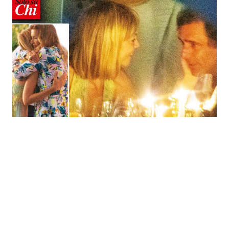
Economia
Fiction e Serie TV
Persone Scomparse
Programmi TV
Politica
Reality e Talent
Soap Opera
ShowBiz
Social News
News Cinema
News dal mondo
News Musica
News Spettacolo