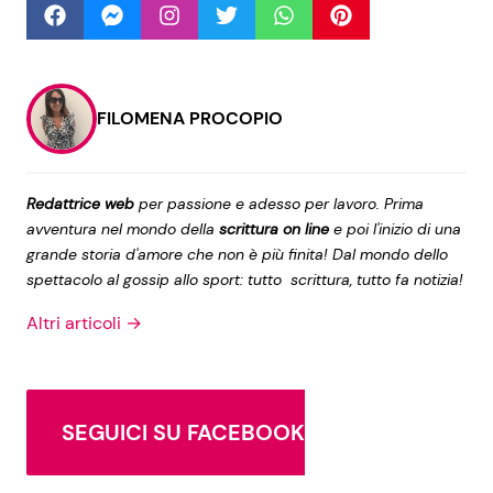
Seguici
FILOMENA PROCOPIO
Info
Redattrice web
per passione e adesso per lavoro. Prima
avventura nel mondo della
scrittura on line
e poi l'inizio di una
Chi siamo
grande storia d'amore che non è più finita! Dal mondo dello
spettacolo al gossip allo sport: tutto scrittura, tutto fa notizia!
Disclaimer e Privacy
Altri articoli →
Redazione
Contattaci
Pubblicità
SEGUICI SU FACEBOOK
Privacy Policy