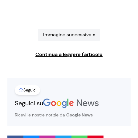
Benessere
Cucina e Ricette
Casa
Consigli di Cucina
Immagine successiva »
Moda e Style
Dolci
Continua a leggere l'articolo
Mondo Mamma
Le Ricette in TV
News benessere
Primi Piatti
Seguici
Salute
Ricette Facili e Veloci
Seguici su
Viaggi e Turismo
Ricette Feste
Ricevi le nostre notizie da
Google News
Festività
Ricette per Bambini