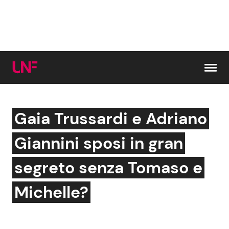
Vai al contenuto
Gaia Trussardi e Adriano
Cerca:
Giannini sposi in gran
News e Cronaca
Gossip e TV
segreto senza Tomaso e
Attualità Italiana
Bellezze VIP
Michelle?
Dal Mondo
Coppie VIP