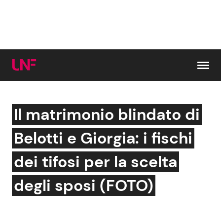
Vai al contenuto
Il matrimonio blindato di
Cerca:
Belotti e Giorgia: i fischi
News e Cronaca
Gossip e TV
dei tifosi per la scelta
Attualità Italiana
Bellezze VIP
degli sposi (FOTO)
Dal Mondo
Coppie VIP