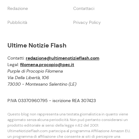
Redazione
Contattaci
Pubblicità
Privacy Policy
Ultime Notizie Flash
Contatti:
redazione@ultimenotizieflash.com
Legal:
filomena.procopio@pec.it
Purple di Procopio Filomena
Via Della Libertà, 106
73030 - Montesano Salentino (LE)
P.IVA 03370960795 - iscrizione REA 307423
Questo blog non rappresenta una testata giornalistica in quanto viene
aggiornato senza alcuna periodicità. Non puó pertanto considerarsi un
prodotto editoriale ai sensi della legge n.62 del 2001.
UltimeNotizieFlash.com partecipa al programma Affiliazione Amazon EU,
un programma di affiliazione che consente ai siti di percepire una