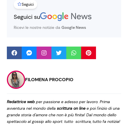
Seguici
Seguici su
Seguici
Ricevi le nostre notizie da
Google News
Info
Chi siamo
Disclaimer e Privacy
FILOMENA PROCOPIO
Redazione
Contattaci
Redattrice web
per passione e adesso per lavoro. Prima
Pubblicità
avventura nel mondo della
scrittura on line
e poi l'inizio di una
grande storia d'amore che non è più finita! Dal mondo dello
Privacy Policy
spettacolo al gossip allo sport: tutto scrittura, tutto fa notizia!