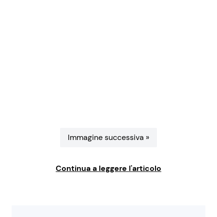
Benessere
Cucina e Ricette
Casa
Consigli di Cucina
Moda e Style
Dolci
Mondo Mamma
Le Ricette in TV
News benessere
Primi Piatti
Immagine successiva »
Salute
Ricette Facili e Veloci
Continua a leggere l'articolo
Viaggi e Turismo
Ricette Feste
Festività
Ricette per Bambini