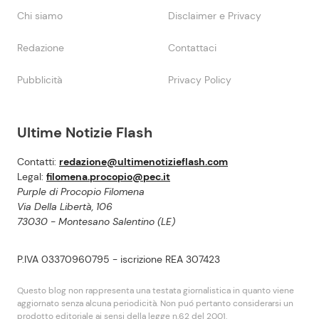
Chi siamo
Disclaimer e Privacy
Redazione
Contattaci
Pubblicità
Privacy Policy
Ultime Notizie Flash
Contatti:
redazione@ultimenotizieflash.com
Legal:
filomena.procopio@pec.it
Purple di Procopio Filomena
Via Della Libertà, 106
73030 - Montesano Salentino (LE)
P.IVA 03370960795 - iscrizione REA 307423
Questo blog non rappresenta una testata giornalistica in quanto viene
aggiornato senza alcuna periodicità. Non puó pertanto considerarsi un
prodotto editoriale ai sensi della legge n.62 del 2001.