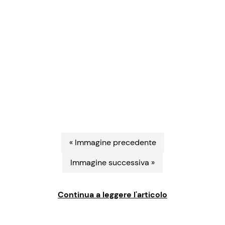
Benessere
Cucina e Ricette
Casa
Consigli di Cucina
Moda e Style
Dolci
Mondo Mamma
Le Ricette in TV
News benessere
Primi Piatti
« Immagine precedente
Salute
Ricette Facili e Veloci
Immagine successiva »
Viaggi e Turismo
Ricette Feste
Continua a leggere l'articolo
Festività
Ricette per Bambini