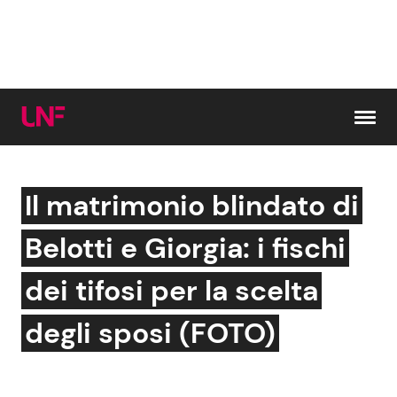
Vai al contenuto
Il matrimonio blindato di
Cerca:
Belotti e Giorgia: i fischi
News e Cronaca
Gossip e TV
dei tifosi per la scelta
Attualità Italiana
Bellezze VIP
degli sposi (FOTO)
Dal Mondo
Coppie VIP