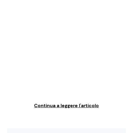
Benessere
Cucina e Ricette
Casa
Consigli di Cucina
Moda e Style
Dolci
Mondo Mamma
Le Ricette in TV
News benessere
Primi Piatti
Salute
Ricette Facili e Veloci
Continua a leggere l'articolo
Viaggi e Turismo
Ricette Feste
Festività
Ricette per Bambini