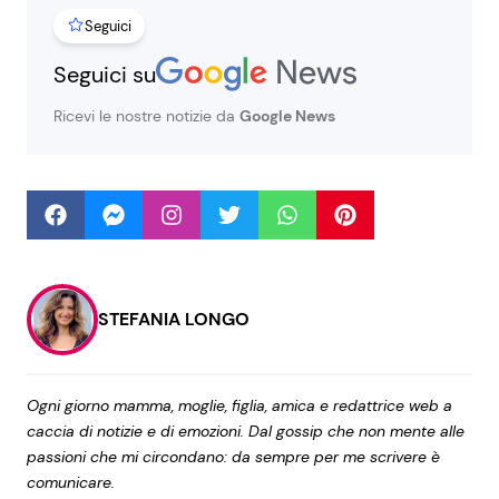
Seguici
Seguici su
Seguici
Ricevi le nostre notizie da
Google News
Info
Chi siamo
Disclaimer e Privacy
STEFANIA LONGO
Redazione
Contattaci
Ogni giorno mamma, moglie, figlia, amica e redattrice web a
Pubblicità
caccia di notizie e di emozioni. Dal gossip che non mente alle
Privacy Policy
passioni che mi circondano: da sempre per me scrivere è
comunicare.