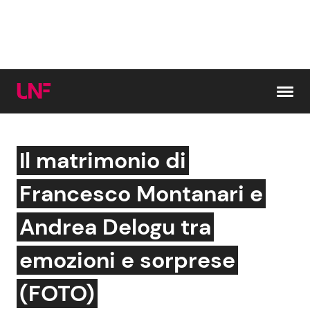
Vai al contenuto
Il matrimonio di
Cerca:
Francesco Montanari e
News e Cronaca
Gossip e TV
Andrea Delogu tra
Attualità Italiana
Bellezze VIP
emozioni e sorprese
Dal Mondo
Coppie VIP
(FOTO)