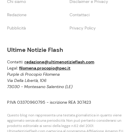
Chi siamo
Disclaimer e Privacy
Redazione
Contattaci
Pubblicità
Privacy Policy
Ultime Notizie Flash
Contatti:
redazione@ultimenotizieflash.com
Legal:
filomena.procopio@pec.it
Purple di Procopio Filomena
Via Della Libertà, 106
73030 - Montesano Salentino (LE)
P.IVA 03370960795 - iscrizione REA 307423
Questo blog non rappresenta una testata giornalistica in quanto viene
aggiornato senza alcuna periodicità. Non puó pertanto considerarsi un
prodotto editoriale ai sensi della legge n.62 del 2001.
UltimeNotizieFlash.com partecipa al programma Affiliazione Amazon EU,