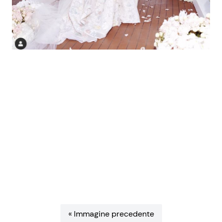
Benessere
Cucina e Ricette
Casa
Consigli di Cucina
Moda e Style
Dolci
Mondo Mamma
Le Ricette in TV
News benessere
Primi Piatti
Salute
Ricette Facili e Veloci
Viaggi e Turismo
Ricette Feste
Festività
Ricette per Bambini
« Immagine precedente