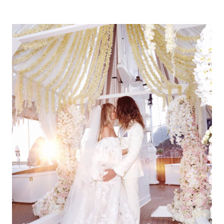
Economia
Fiction e Serie TV
Persone Scomparse
Programmi TV
Politica
Reality e Talent
Soap Opera
ShowBiz
Social News
News Cinema
News dal mondo
News Musica
News Spettacolo