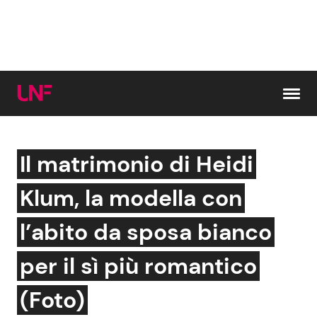
Vai al contenuto
Il matrimonio di Heidi
Cerca:
Klum, la modella con
News e Cronaca
Gossip e TV
l’abito da sposa bianco
Attualità Italiana
Bellezze VIP
per il sì più romantico
Dal Mondo
Coppie VIP
(Foto)