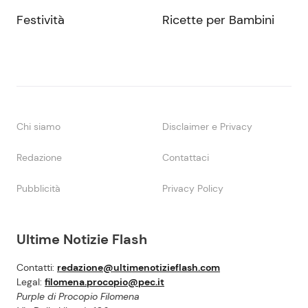
Festività
Ricette per Bambini
Chi siamo
Disclaimer e Privacy
Redazione
Contattaci
Pubblicità
Privacy Policy
Ultime Notizie Flash
Contatti:
redazione@ultimenotizieflash.com
Legal:
filomena.procopio@pec.it
Purple di Procopio Filomena