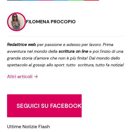
Seguici
FILOMENA PROCOPIO
Redattrice web
per passione e adesso per lavoro. Prima
avventura nel mondo della
scrittura on line
e poi l'inizio di una
Info
grande storia d'amore che non è più finita! Dal mondo dello
spettacolo al gossip allo sport: tutto scrittura, tutto fa notizia!
Chi siamo
Altri articoli →
Disclaimer e Privacy
Redazione
Contattaci
SEGUICI SU FACEBOOK
Pubblicità
Privacy Policy
Ultime Notizie Flash