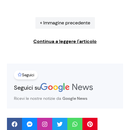
Benessere
Cucina e Ricette
« Immagine precedente
Casa
Consigli di Cucina
Moda e Style
Dolci
Continua a leggere l'articolo
Mondo Mamma
Le Ricette in TV
News benessere
Primi Piatti
Seguici
Seguici su
Salute
Ricette Facili e Veloci
Ricevi le nostre notizie da
Google News
Viaggi e Turismo
Ricette Feste
Festività
Ricette per Bambini