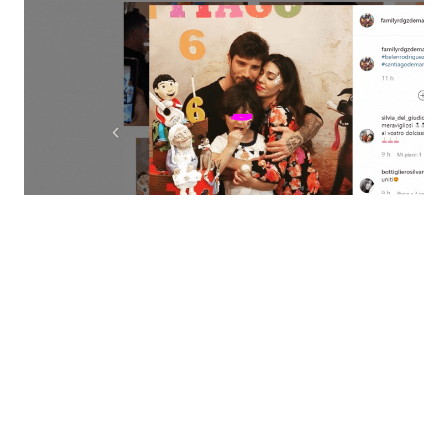
Economia
Fiction e Serie TV
Persone Scomparse
Programmi TV
Politica
Reality e Talent
Soap Opera
ShowBiz
Social News
News Cinema
News dal mondo
News Musica
News Spettacolo