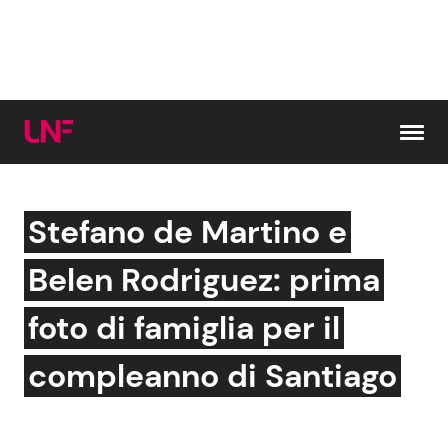
Vai al contenuto
Stefano de Martino e
Cerca:
Belen Rodriguez: prima
News e Cronaca
Gossip e TV
foto di famiglia per il
Attualità Italiana
Bellezze VIP
compleanno di Santiago
Dal Mondo
Coppie VIP