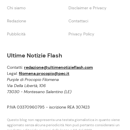
Chi siamo
Disclaimer e Privacy
Redazione
Contattaci
Pubblicità
Privacy Policy
Ultime Notizie Flash
Contatti:
redazione@ultimenotizieflash.com
Legal:
filomena.procopio@pec.it
Purple di Procopio Filomena
Via Della Libertà, 106
73030 - Montesano Salentino (LE)
P.IVA 03370960795 - iscrizione REA 307423
Questo blog non rappresenta una testata giornalistica in quanto viene
aggiornato senza alcuna periodicità. Non puó pertanto considerarsi un