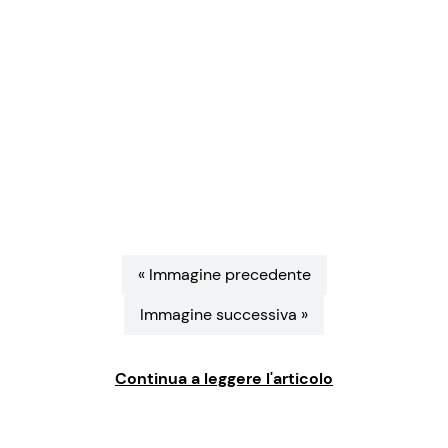
Benessere
Cucina e Ricette
Casa
Consigli di Cucina
Moda e Style
Dolci
Mondo Mamma
Le Ricette in TV
News benessere
Primi Piatti
« Immagine precedente
Salute
Ricette Facili e Veloci
Immagine successiva »
Viaggi e Turismo
Ricette Feste
Continua a leggere l'articolo
Festività
Ricette per Bambini