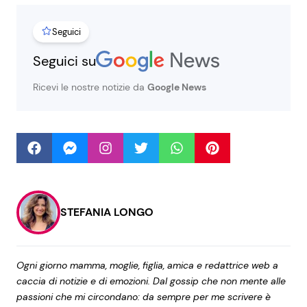
Seguici
Seguici
Seguici su
Ricevi le nostre notizie da
Google News
Info
Chi siamo
Disclaimer e Privacy
Redazione
STEFANIA LONGO
Contattaci
Pubblicità
Ogni giorno mamma, moglie, figlia, amica e redattrice web a
Privacy Policy
caccia di notizie e di emozioni. Dal gossip che non mente alle
passioni che mi circondano: da sempre per me scrivere è