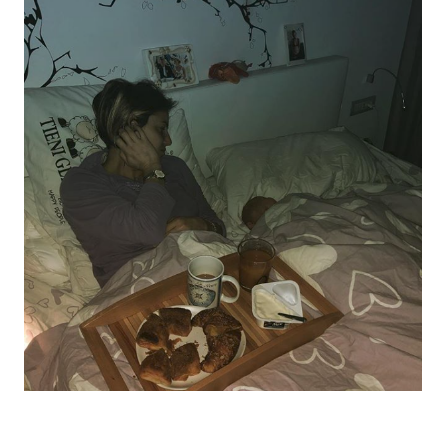
Economia
Fiction e Serie TV
Persone Scomparse
Programmi TV
Politica
Reality e Talent
Soap Opera
ShowBiz
Social News
News Cinema
News dal mondo
News Musica
News Spettacolo