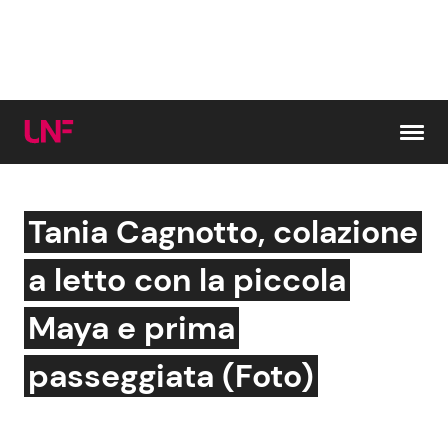
Vai al contenuto
Tania Cagnotto, colazione
Cerca:
a letto con la piccola
News e Cronaca
Gossip e TV
Maya e prima
Attualità Italiana
Bellezze VIP
passeggiata (Foto)
Dal Mondo
Coppie VIP