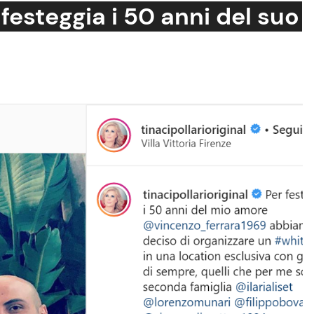
festeggia i 50 anni del suo
Cucina e Ricette
Consigli di Cucina
Dolci
Le Ricette in TV
Primi Piatti
Ricette Facili e Veloci
Ricette Feste
Ricette per Bambini