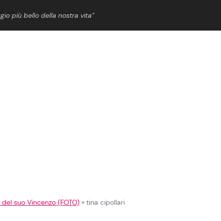
gio più bello della nostra vita”
ShowBiz
News Cinema
News Musica
News Spettacolo
i del suo Vincenzo (FOTO)
»
tina cipollari