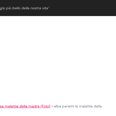
gio più bello della nostra vita”
ShowBiz
News Cinema
News Musica
News Spettacolo
ssa malattia della madre (Foto)
»
alba parietti la malattia della