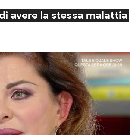
di avere la stessa malattia
Cucina e Ricette
Consigli di Cucina
Dolci
Le Ricette in TV
Primi Piatti
Ricette Facili e Veloci
Ricette Feste
Ricette per Bambini