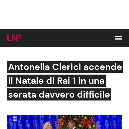
Vai al contenuto
Antonella Clerici accende
Cerca:
il Natale di Rai 1 in una
News e Cronaca
Gossip e TV
serata davvero difficile
Attualità Italiana
Bellezze VIP
Dal Mondo
Coppie VIP