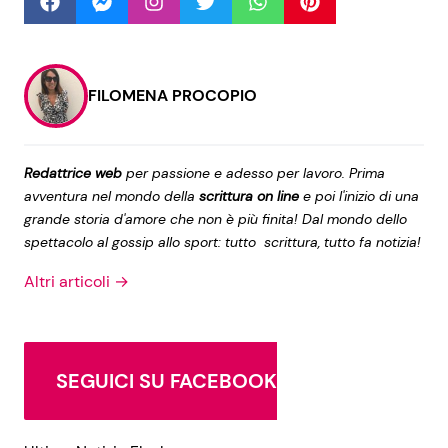
Seguici
FILOMENA PROCOPIO
Redattrice web
per passione e adesso per lavoro. Prima
Info
avventura nel mondo della
scrittura on line
e poi l'inizio di una
grande storia d'amore che non è più finita! Dal mondo dello
Chi siamo
spettacolo al gossip allo sport: tutto scrittura, tutto fa notizia!
Disclaimer e Privacy
Altri articoli →
Redazione
Contattaci
Pubblicità
SEGUICI SU FACEBOOK
Privacy Policy