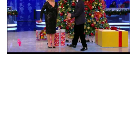
Economia
Fiction e Serie TV
Persone Scomparse
Programmi TV
Politica
Reality e Talent
Soap Opera
ShowBiz
Social News
News Cinema
News dal mondo
News Musica
News Spettacolo