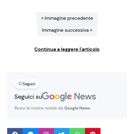
Benessere
Cucina e Ricette
« Immagine precedente
Casa
Consigli di Cucina
Immagine successiva »
Moda e Style
Dolci
Continua a leggere l'articolo
Mondo Mamma
Le Ricette in TV
News benessere
Primi Piatti
Seguici
Salute
Ricette Facili e Veloci
Seguici su
Ricevi le nostre notizie da
Google News
Viaggi e Turismo
Ricette Feste
Festività
Ricette per Bambini