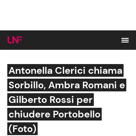
Vai al contenuto
Antonella Clerici chiama
Cerca:
Sorbillo, Ambra Romani e
News e Cronaca
Gossip e TV
Gilberto Rossi per
Attualità Italiana
Bellezze VIP
chiudere Portobello
Dal Mondo
Coppie VIP
(Foto)