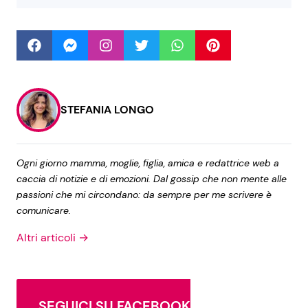
Seguici
STEFANIA LONGO
Info
Chi siamo
Ogni giorno mamma, moglie, figlia, amica e redattrice web a
Disclaimer e Privacy
caccia di notizie e di emozioni. Dal gossip che non mente alle
passioni che mi circondano: da sempre per me scrivere è
Redazione
comunicare.
Contattaci
Altri articoli →
Pubblicità
Privacy Policy
SEGUICI SU FACEBOOK