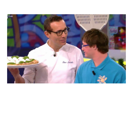
Economia
Fiction e Serie TV
Persone Scomparse
Programmi TV
Politica
Reality e Talent
Soap Opera
ShowBiz
Social News
News Cinema
News dal mondo
News Musica
News Spettacolo