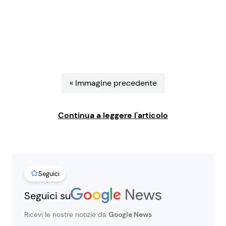
Benessere
Cucina e Ricette
Casa
Consigli di Cucina
Moda e Style
Dolci
« Immagine precedente
Mondo Mamma
Le Ricette in TV
Continua a leggere l'articolo
News benessere
Primi Piatti
Salute
Ricette Facili e Veloci
Seguici
Viaggi e Turismo
Ricette Feste
Seguici su
Festività
Ricette per Bambini
Ricevi le nostre notizie da
Google News