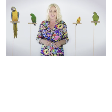
Economia
Fiction e Serie TV
Persone Scomparse
Programmi TV
Politica
Reality e Talent
Soap Opera
ShowBiz
Social News
News Cinema
News dal mondo
News Musica
News Spettacolo