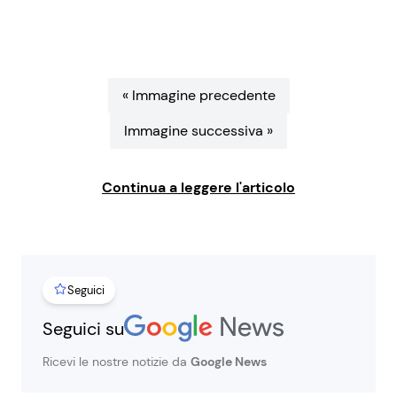
Benessere
Cucina e Ricette
Casa
Consigli di Cucina
« Immagine precedente
Moda e Style
Dolci
Immagine successiva »
Mondo Mamma
Le Ricette in TV
Continua a leggere l'articolo
News benessere
Primi Piatti
Salute
Ricette Facili e Veloci
Seguici
Viaggi e Turismo
Ricette Feste
Seguici su
Ricevi le nostre notizie da
Google News
Festività
Ricette per Bambini