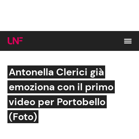
Vai al contenuto
Antonella Clerici già
Cerca:
emoziona con il primo
News e Cronaca
Gossip e TV
video per Portobello
Attualità Italiana
Bellezze VIP
(Foto)
Dal Mondo
Coppie VIP