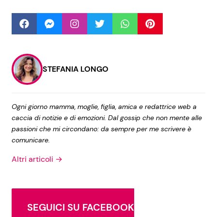
Seguici
STEFANIA LONGO
Info
Ogni giorno mamma, moglie, figlia, amica e redattrice web a
Chi siamo
caccia di notizie e di emozioni. Dal gossip che non mente alle
Disclaimer e Privacy
passioni che mi circondano: da sempre per me scrivere è
comunicare.
Redazione
Altri articoli →
Contattaci
Pubblicità
Privacy Policy
SEGUICI SU FACEBOOK