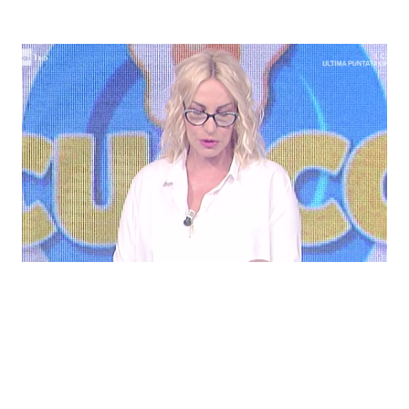
Economia
Fiction e Serie TV
Persone Scomparse
Programmi TV
Politica
Reality e Talent
Soap Opera
ShowBiz
Social News
News Cinema
News dal mondo
News Musica
News Spettacolo