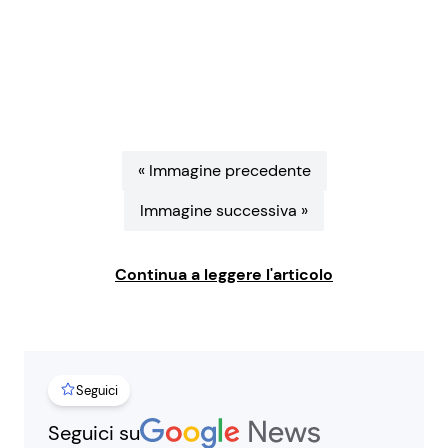
Benessere
Cucina e Ricette
Casa
Consigli di Cucina
Moda e Style
Dolci
« Immagine precedente
Mondo Mamma
Le Ricette in TV
Immagine successiva »
News benessere
Primi Piatti
Continua a leggere l'articolo
Salute
Ricette Facili e Veloci
Viaggi e Turismo
Ricette Feste
Seguici
Festività
Ricette per Bambini
Seguici su