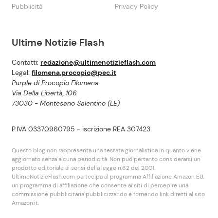
Pubblicità
Privacy Policy
Ultime Notizie Flash
Contatti:
redazione@ultimenotizieflash.com
Legal:
filomena.procopio@pec.it
Purple di Procopio Filomena
Via Della Libertà, 106
73030 - Montesano Salentino (LE)
P.IVA 03370960795 - iscrizione REA 307423
Questo blog non rappresenta una testata giornalistica in quanto viene
aggiornato senza alcuna periodicità. Non puó pertanto considerarsi un
prodotto editoriale ai sensi della legge n.62 del 2001.
UltimeNotizieFlash.com partecipa al programma Affiliazione Amazon EU,
un programma di affiliazione che consente ai siti di percepire una
commissione pubblicitaria pubblicizzando e fornendo link diretti al sito
Amazon.it.