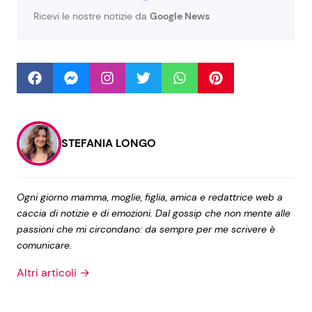
Ricevi le nostre notizie da
Google News
Seguici
Info
STEFANIA LONGO
Chi siamo
Disclaimer e Privacy
Ogni giorno mamma, moglie, figlia, amica e redattrice web a
Redazione
caccia di notizie e di emozioni. Dal gossip che non mente alle
passioni che mi circondano: da sempre per me scrivere è
Contattaci
comunicare.
Pubblicità
Altri articoli →
Privacy Policy