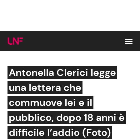
Vai al contenuto
Antonella Clerici legge
Cerca:
una lettera che
News e Cronaca
Gossip e TV
commuove lei e il
Attualità Italiana
Bellezze VIP
pubblico, dopo 18 anni è
Dal Mondo
Coppie VIP
difficile l’addio (Foto)