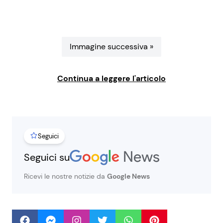
Benessere
Cucina e Ricette
Casa
Consigli di Cucina
Immagine successiva »
Moda e Style
Dolci
Continua a leggere l'articolo
Mondo Mamma
Le Ricette in TV
News benessere
Primi Piatti
Seguici
Salute
Ricette Facili e Veloci
Seguici su
Ricevi le nostre notizie da
Google News
Viaggi e Turismo
Ricette Feste
Festività
Ricette per Bambini