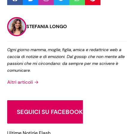
Seguici
STEFANIA LONGO
Ogni giorno mamma, moglie, figlia, amica e redattrice web a
Info
caccia di notizie e di emozioni. Dal gossip che non mente alle
passioni che mi circondano: da sempre per me scrivere è
Chi siamo
comunicare.
Disclaimer e Privacy
Altri articoli →
Redazione
Contattaci
Pubblicità
SEGUICI SU FACEBOOK
Privacy Policy
Ultime Notizie Flash