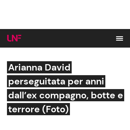
Vai al contenuto
Arianna David
Cerca:
perseguitata per anni
News e Cronaca
Gossip e TV
dall’ex compagno, botte e
Attualità Italiana
Bellezze VIP
terrore (Foto)
Dal Mondo
Coppie VIP