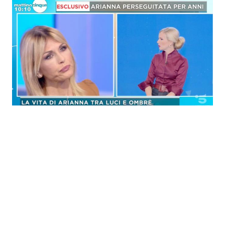
Economia
Fiction e Serie TV
Persone Scomparse
Programmi TV
Politica
Reality e Talent
Soap Opera
ShowBiz
Social News
News Cinema
News dal mondo
News Musica
News Spettacolo