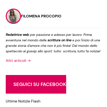
FILOMENA PROCOPIO
Seguici
Redattrice web
per passione e adesso per lavoro. Prima
avventura nel mondo della
scrittura on line
e poi l'inizio di una
Info
grande storia d'amore che non è più finita! Dal mondo dello
spettacolo al gossip allo sport: tutto scrittura, tutto fa notizia!
Chi siamo
Altri articoli →
Disclaimer e Privacy
Redazione
Contattaci
SEGUICI SU FACEBOOK
Pubblicità
Privacy Policy
Ultime Notizie Flash