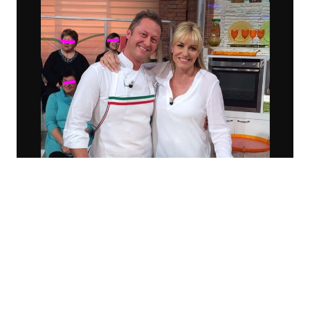
Economia
Fiction e Serie TV
Persone Scomparse
Programmi TV
Politica
Reality e Talent
Soap Opera
ShowBiz
Social News
News Cinema
News dal mondo
News Musica
News Spettacolo