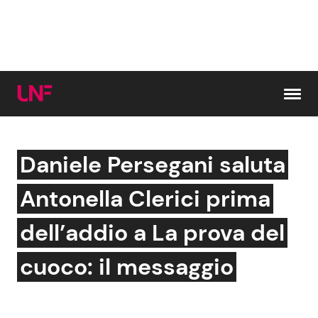
Vai al contenuto
Daniele Persegani saluta
Cerca:
Antonella Clerici prima
News e Cronaca
Gossip e TV
dell’addio a La prova del
Attualità Italiana
Bellezze VIP
cuoco: il messaggio
Dal Mondo
Coppie VIP