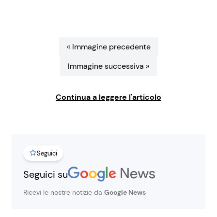
Benessere
Cucina e Ricette
Casa
Consigli di Cucina
« Immagine precedente
Immagine successiva »
Moda e Style
Dolci
Mondo Mamma
Le Ricette in TV
Continua a leggere l'articolo
News benessere
Primi Piatti
Salute
Ricette Facili e Veloci
Seguici
Seguici su
Viaggi e Turismo
Ricette Feste
Ricevi le nostre notizie da
Google News
Festività
Ricette per Bambini