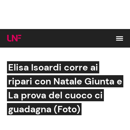
Vai al contenuto
Elisa Isoardi corre ai
Cerca:
ripari con Natale Giunta e
News e Cronaca
Gossip e TV
La prova del cuoco ci
Attualità Italiana
Bellezze VIP
guadagna (Foto)
Dal Mondo
Coppie VIP