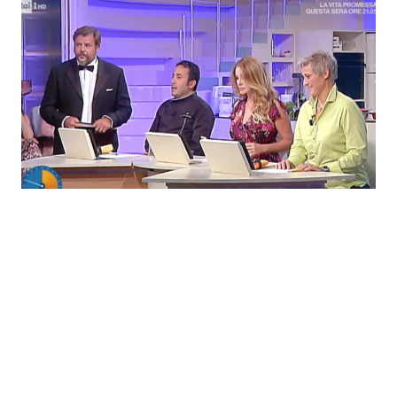
Economia
Fiction e Serie TV
Persone Scomparse
Programmi TV
Politica
Reality e Talent
Soap Opera
ShowBiz
Social News
News Cinema
News dal mondo
News Musica
News Spettacolo