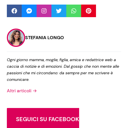
Seguici
STEFANIA LONGO
Info
Ogni giorno mamma, moglie, figlia, amica e redattrice web a
Chi siamo
caccia di notizie e di emozioni. Dal gossip che non mente alle
passioni che mi circondano: da sempre per me scrivere è
Disclaimer e Privacy
comunicare.
Redazione
Altri articoli →
Contattaci
Pubblicità
Privacy Policy
SEGUICI SU FACEBOOK