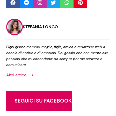
Seguici
STEFANIA LONGO
Info
Ogni giorno mamma, moglie, figlia, amica e redattrice web a
caccia di notizie e di emozioni. Dal gossip che non mente alle
Chi siamo
passioni che mi circondano: da sempre per me scrivere è
comunicare.
Disclaimer e Privacy
Altri articoli →
Redazione
Contattaci
Pubblicità
SEGUICI SU FACEBOOK
Privacy Policy