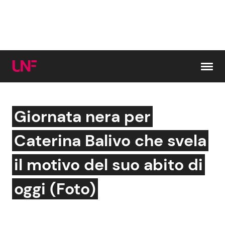
Vai al contenuto
Giornata nera per
Cerca:
Caterina Balivo che svela
News e Cronaca
Gossip e TV
il motivo del suo abito di
Attualità Italiana
Bellezze VIP
oggi (Foto)
Dal Mondo
Coppie VIP