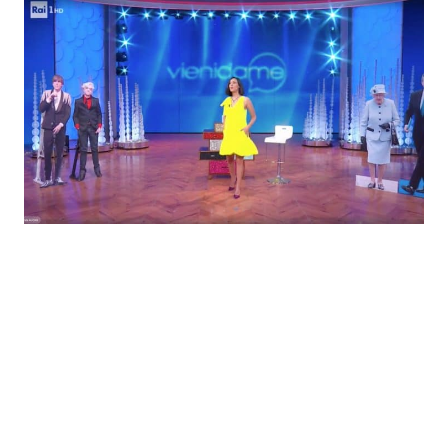
Economia
Fiction e Serie TV
Persone Scomparse
Programmi TV
Politica
Reality e Talent
Soap Opera
ShowBiz
Social News
News Cinema
News dal mondo
News Musica
News Spettacolo