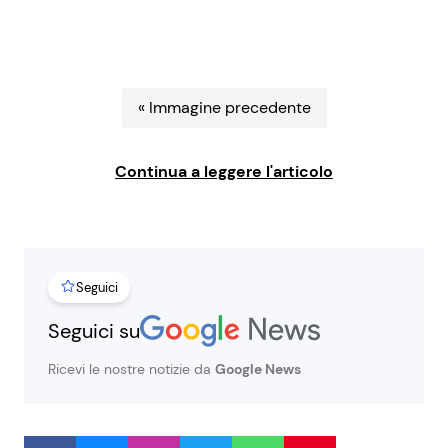
Benessere
Cucina e Ricette
Casa
Consigli di Cucina
« Immagine precedente
Moda e Style
Dolci
Continua a leggere l'articolo
Mondo Mamma
Le Ricette in TV
News benessere
Primi Piatti
Seguici
Salute
Ricette Facili e Veloci
Seguici su
Viaggi e Turismo
Ricette Feste
Ricevi le nostre notizie da
Google News
Festività
Ricette per Bambini