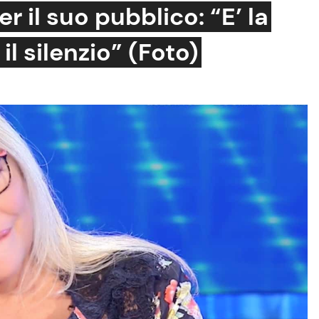
il suo pubblico: “E’ la
il silenzio” (Foto)
Cucina e Ricette
Consigli di Cucina
Dolci
Le Ricette in TV
Primi Piatti
Ricette Facili e Veloci
Ricette Feste
Ricette per Bambini