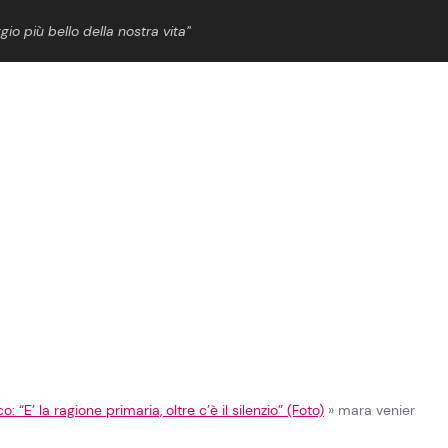
gio più bello della nostra vita”
ShowBiz
News Cinema
News Musica
News Spettacolo
E’ la ragione primaria, oltre c’è il silenzio” (Foto)
»
mara venier