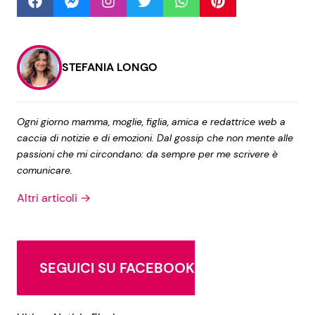
Seguici
STEFANIA LONGO
Ogni giorno mamma, moglie, figlia, amica e redattrice web a
Info
caccia di notizie e di emozioni. Dal gossip che non mente alle
passioni che mi circondano: da sempre per me scrivere è
Chi siamo
comunicare.
Disclaimer e Privacy
Altri articoli →
Redazione
Contattaci
Pubblicità
SEGUICI SU FACEBOOK
Privacy Policy