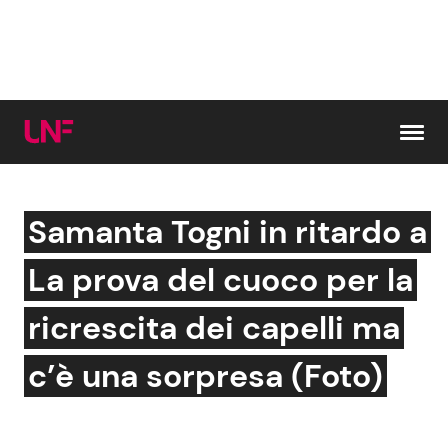
Vai al contenuto
Samanta Togni in ritardo a
Cerca:
La prova del cuoco per la
News e Cronaca
Gossip e TV
ricrescita dei capelli ma
Attualità Italiana
Bellezze VIP
c’è una sorpresa (Foto)
Dal Mondo
Coppie VIP