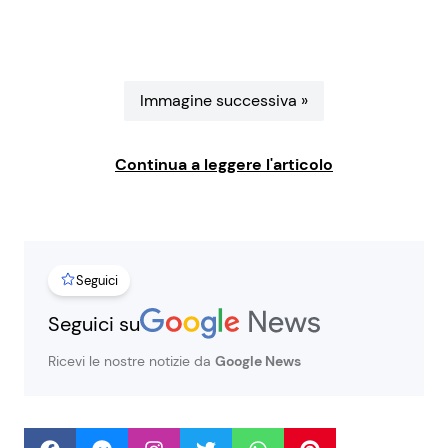
Benessere
Cucina e Ricette
Casa
Consigli di Cucina
Immagine successiva »
Moda e Style
Dolci
Continua a leggere l'articolo
Mondo Mamma
Le Ricette in TV
News benessere
Primi Piatti
Seguici
Salute
Ricette Facili e Veloci
Seguici su
Ricevi le nostre notizie da
Google News
Viaggi e Turismo
Ricette Feste
Festività
Ricette per Bambini