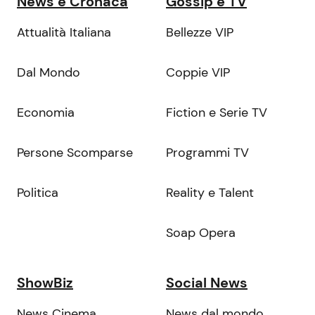
News e Cronaca
Gossip e TV
Attualità Italiana
Bellezze VIP
Dal Mondo
Coppie VIP
Economia
Fiction e Serie TV
Persone Scomparse
Programmi TV
Politica
Reality e Talent
Soap Opera
ShowBiz
Social News
News Cinema
News dal mondo