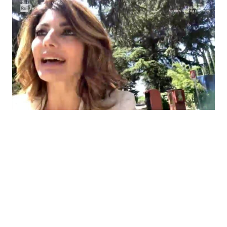
Economia
Fiction e Serie TV
Persone Scomparse
Programmi TV
Politica
Reality e Talent
Soap Opera
ShowBiz
Social News
News Cinema
News dal mondo
News Musica
News Spettacolo