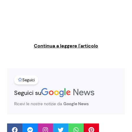
Benessere
Cucina e Ricette
Casa
Consigli di Cucina
Moda e Style
Dolci
Continua a leggere l'articolo
Mondo Mamma
Le Ricette in TV
News benessere
Primi Piatti
Seguici
Salute
Ricette Facili e Veloci
Seguici su
Ricevi le nostre notizie da
Google News
Viaggi e Turismo
Ricette Feste
Festività
Ricette per Bambini