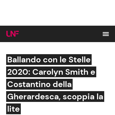
Vai al contenuto
Ballando con le Stelle
Cerca:
2020: Carolyn Smith e
News e Cronaca
Gossip e TV
Costantino della
Attualità Italiana
Bellezze VIP
Gherardesca, scoppia la
Dal Mondo
Coppie VIP
lite