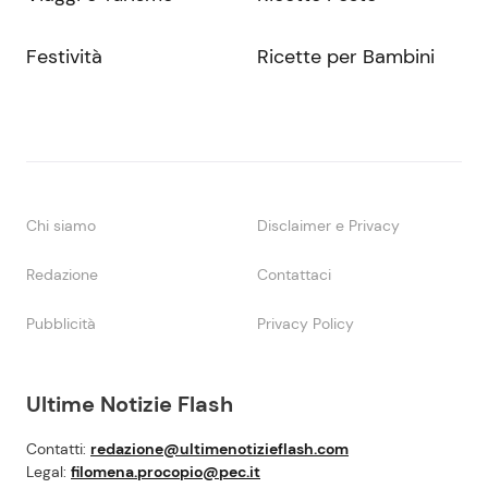
Festività
Ricette per Bambini
Chi siamo
Disclaimer e Privacy
Redazione
Contattaci
Pubblicità
Privacy Policy
Ultime Notizie Flash
Contatti:
redazione@ultimenotizieflash.com
Legal:
filomena.procopio@pec.it