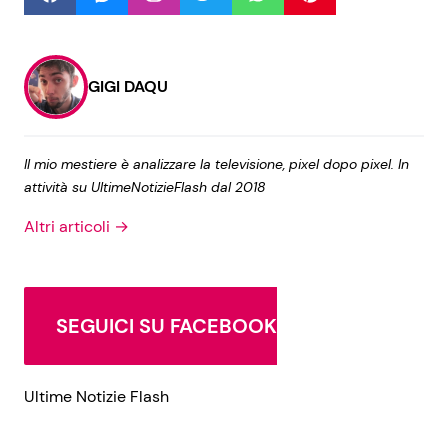
Seguici
GIGI DAQU
Il mio mestiere è analizzare la televisione, pixel dopo pixel. In
Info
attività su UltimeNotizieFlash dal 2018
Chi siamo
Altri articoli →
Disclaimer e Privacy
Redazione
SEGUICI SU FACEBOOK
Contattaci
Pubblicità
Ultime Notizie Flash
Privacy Policy