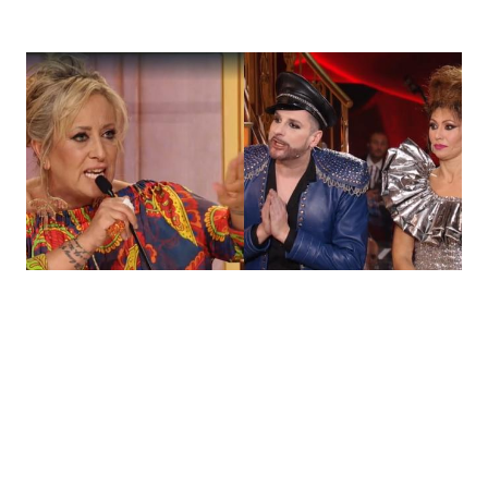
Economia
Fiction e Serie TV
Persone Scomparse
Programmi TV
Politica
Reality e Talent
Soap Opera
ShowBiz
Social News
News Cinema
News dal mondo
News Musica
News Spettacolo