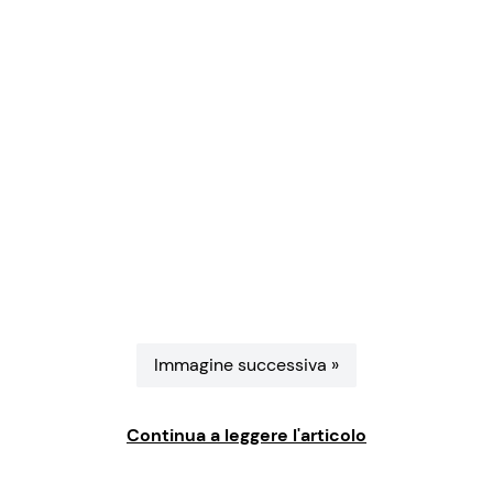
Benessere
Cucina e Ricette
Casa
Consigli di Cucina
Moda e Style
Dolci
Mondo Mamma
Le Ricette in TV
News benessere
Primi Piatti
Salute
Ricette Facili e Veloci
Immagine successiva »
Viaggi e Turismo
Ricette Feste
Continua a leggere l'articolo
Festività
Ricette per Bambini