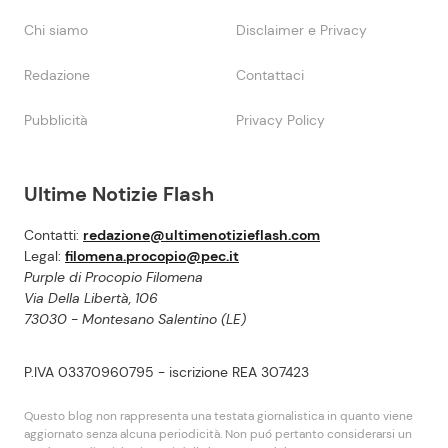
Chi siamo
Disclaimer e Privacy
Redazione
Contattaci
Pubblicità
Privacy Policy
Ultime Notizie Flash
Contatti:
redazione@ultimenotizieflash.com
Legal:
filomena.procopio@pec.it
Purple di Procopio Filomena
Via Della Libertà, 106
73030 - Montesano Salentino (LE)
P.IVA 03370960795 - iscrizione REA 307423
Questo blog non rappresenta una testata giornalistica in quanto viene
aggiornato senza alcuna periodicità. Non puó pertanto considerarsi un