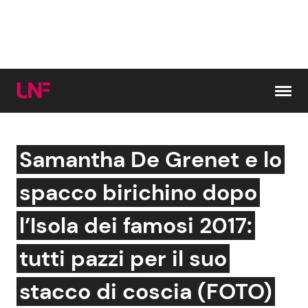
Vai al contenuto
Samantha De Grenet e lo
Cerca:
spacco birichino dopo
News e Cronaca
Gossip e TV
l’Isola dei famosi 2017:
Attualità Italiana
Bellezze VIP
tutti pazzi per il suo
Dal Mondo
Coppie VIP
stacco di coscia (FOTO)