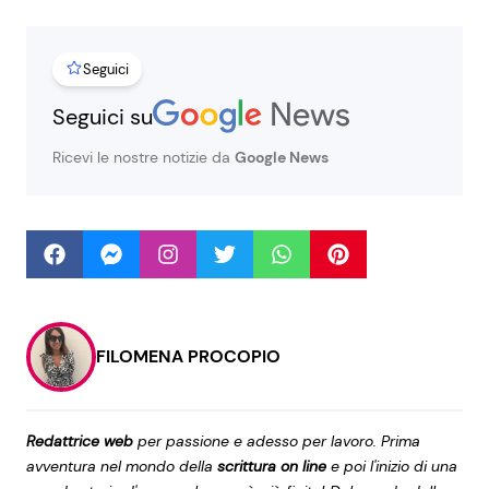
Seguici
Seguici
Seguici su
Ricevi le nostre notizie da
Google News
Info
Chi siamo
Disclaimer e Privacy
Redazione
FILOMENA PROCOPIO
Contattaci
Pubblicità
Privacy Policy
Redattrice web
per passione e adesso per lavoro. Prima
avventura nel mondo della
scrittura on line
e poi l'inizio di una