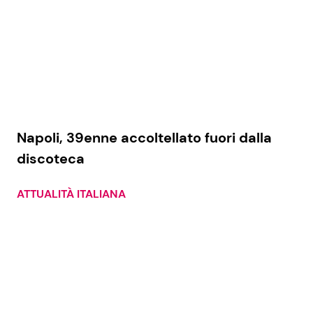
Seguici
Info
Napoli, 39enne accoltellato fuori dalla
discoteca
Chi siamo
Disclaimer e Privacy
ATTUALITÀ ITALIANA
Redazione
Contattaci
Pubblicità
Privacy Policy