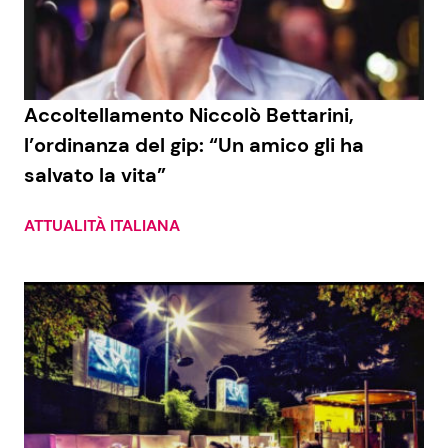
Economia
Fiction e Serie TV
Persone Scomparse
Programmi TV
Accoltellamento Niccolò Bettarini,
Politica
Reality e Talent
l’ordinanza del gip: “Un amico gli ha
salvato la vita”
Soap Opera
ATTUALITÀ ITALIANA
ShowBiz
Social News
News Cinema
News dal mondo
News Musica
News Spettacolo