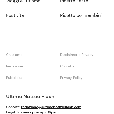
Viaggi e Turismo
Ricette Feste
Festività
Ricette per Bambini
Chi siamo
Disclaimer e Privacy
Redazione
Contattaci
Pubblicità
Privacy Policy
Ultime Notizie Flash
Contatti:
redazione@ultimenotizieflash.com
Legal:
filomena.procopio@pec.it