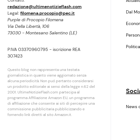
Attuali
redazione@ultimenotizieflash.com
Dal M
Legal:
filomena.procopio@pec.it
Purple di Procopio Filomena
Econo
Via Della Libertà, 106
73030 - Montesano Salentino (LE)
Perso
Politic
P.IVA 03370960795 - iscrizione REA
307423
Questo blog non rappresenta una testata
giornalistica in quanto viene aggiornato senza
alcuna periodicità. Non puó pertanto considerarsi
un prodotto editoriale ai sensi della legge n.62 del
Soci
2001. UltimeNotizieFlash.com partecipa al
programma Affiliazione Amazon EU, un programma
di affiliazione che consente ai siti di percepire una
News 
commissione pubblicitaria pubblicizzando e
fornendo link diretti al sito Amazon.it.