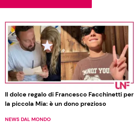
Cucina e Ricette
Consigli di Cucina
Dolci
Le Ricette in TV
Primi Piatti
Il dolce regalo di Francesco Facchinetti per
la piccola Mia: è un dono prezioso
Ricette Facili e Veloci
Ricette Feste
NEWS DAL MONDO
Ricette per Bambini