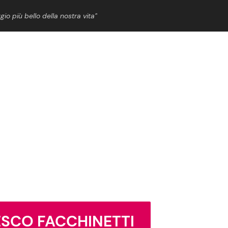
gio più bello della nostra vita”
ShowBiz
News Cinema
News Musica
News Spettacolo
ESCO FACCHINETTI