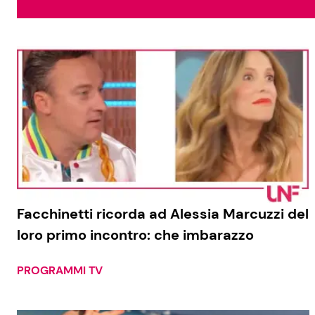
Soap Opera
Social News
Benessere
News dal mondo
Casa
Moda e Style
Mondo Mamma
News benessere
Facchinetti ricorda ad Alessia Marcuzzi del
loro primo incontro: che imbarazzo
Salute
Viaggi e Turismo
PROGRAMMI TV
Festività