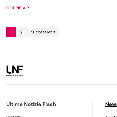
COPPIE VIP
1
2
Successivo »
Ultime Notizie Flash
New
Contatti: