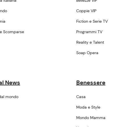
tà Italiana
Bellezze VIP
ondo
Coppie VIP
mia
Fiction e Serie TV
ne Scomparse
Programmi TV
a
Reality e Talent
Soap Opera
al News
Benessere
dal mondo
Casa
Moda e Style
Mondo Mamma