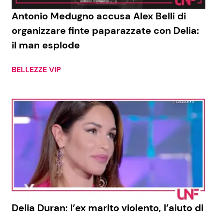
Antonio Medugno accusa Alex Belli di
Benessere
Cucina e Ricette
organizzare finte paparazzate con Delia:
Casa
Consigli di Cucina
il man esplode
Moda e Style
Dolci
BELLEZZE VIP
Mondo Mamma
Le Ricette in TV
News benessere
Primi Piatti
Salute
Ricette Facili e Veloci
Viaggi e Turismo
Ricette Feste
Festività
Ricette per Bambini
Delia Duran: l’ex marito violento, l’aiuto di