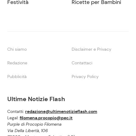
Festività
Ricette per Bambini
Chi siamo
Disclaimer e Privacy
Redazione
Contattaci
Pubblicità
Privacy Policy
Ultime Notizie Flash
Contatti:
redazione@ultimenotizieflash.com
Legal:
filomena.procopio@pec.it
Purple di Procopio Filomena
Via Della Libertà, 106