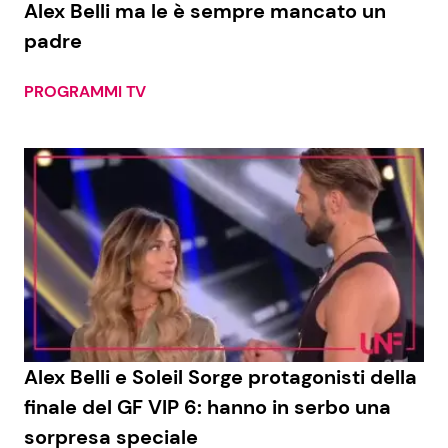
Alex Belli ma le è sempre mancato un
padre
Seguici
PROGRAMMI TV
Info
Chi siamo
Disclaimer e Privacy
Redazione
Contattaci
Pubblicità
Alex Belli e Soleil Sorge protagonisti della
finale del GF VIP 6: hanno in serbo una
Privacy Policy
sorpresa speciale