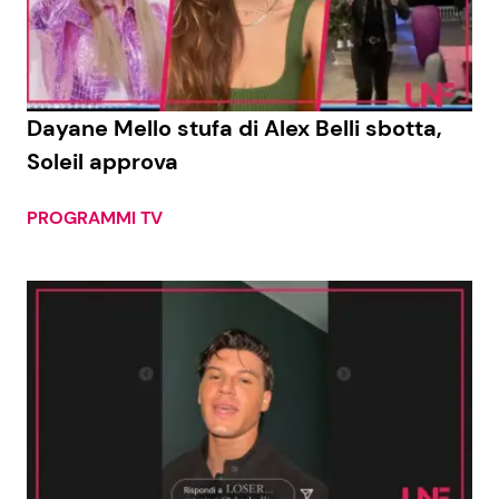
Economia
Fiction e Serie TV
Persone Scomparse
Programmi TV
Dayane Mello stufa di Alex Belli sbotta,
Politica
Reality e Talent
Soleil approva
Soap Opera
PROGRAMMI TV
ShowBiz
Social News
News Cinema
News dal mondo
News Musica
News Spettacolo