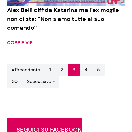
Alex Belli diffida Katarina ma l’ex moglie
non ci sta: “Non siamo tutte al suo
comando”
COPPIE VIP
« Precedente
1
2
3
4
5
…
20
Successivo »
SEGUICI SU FACEBOOK