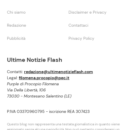
Chi siamo
Disclaimer e Privacy
Redazione
Contattaci
Pubblicità
Privacy Policy
Ultime Notizie Flash
Contatti:
redazione@ultimenotizieflash.com
Legal:
filomena.procopio@pec.it
Purple di Procopio Filomena
Via Della Libertà, 106
73030 - Montesano Salentino (LE)
P.IVA 03370960795 - iscrizione REA 307423
Questo blog non rappresenta una testata giornalistica in quanto viene
aggiornato senza alcuna periodicità. Non puó pertanto considerarsi un