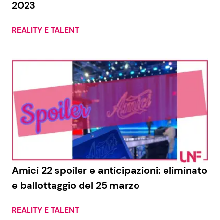
2023
REALITY E TALENT
Seguici
Info
Chi siamo
Disclaimer e Privacy
Redazione
Contattaci
Amici 22 spoiler e anticipazioni: eliminato
Pubblicità
e ballottaggio del 25 marzo
Privacy Policy
REALITY E TALENT