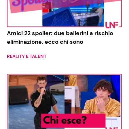
Economia
Fiction e Serie TV
Persone Scomparse
Programmi TV
Amici 22 spoiler: due ballerini a rischio
Politica
Reality e Talent
eliminazione, ecco chi sono
Soap Opera
REALITY E TALENT
ShowBiz
Social News
News Cinema
News dal mondo
News Musica
News Spettacolo