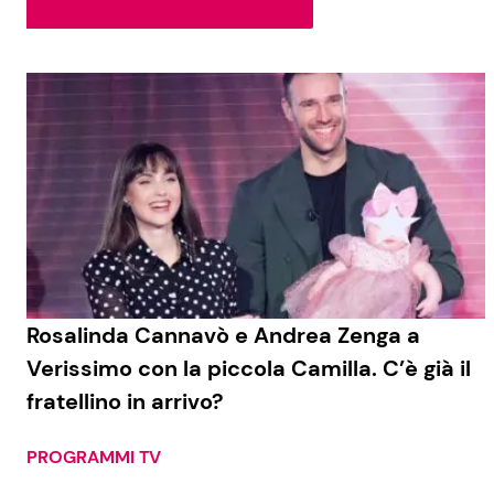
Soap Opera
Social News
Benessere
News dal mondo
Casa
Moda e Style
Mondo Mamma
News benessere
Rosalinda Cannavò e Andrea Zenga a
Verissimo con la piccola Camilla. C’è già il
Salute
fratellino in arrivo?
Viaggi e Turismo
Festività
PROGRAMMI TV