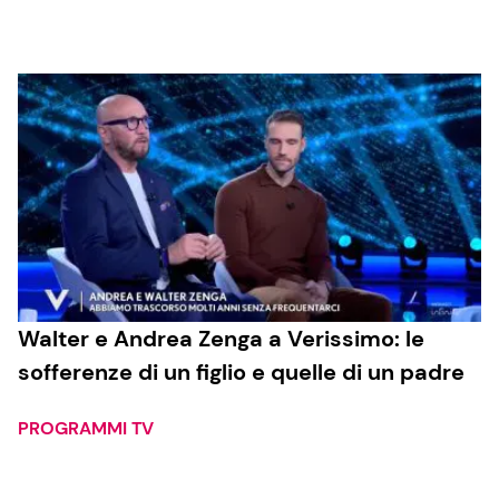
Cucina e Ricette
Consigli di Cucina
Dolci
Le Ricette in TV
Primi Piatti
Walter e Andrea Zenga a Verissimo: le
sofferenze di un figlio e quelle di un padre
Ricette Facili e Veloci
Ricette Feste
PROGRAMMI TV
Ricette per Bambini