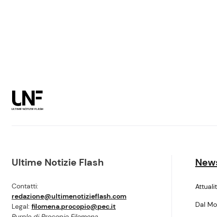
Ultime Notizie Flash
New
Contatti:
Attuali
redazione@ultimenotizieflash.com
Dal M
Legal:
filomena.procopio@pec.it
Purple di Procopio Filomena