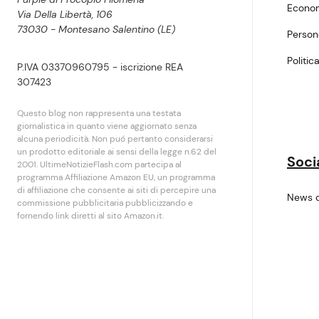
Econo
Via Della Libertà, 106
73030 - Montesano Salentino (LE)
Perso
Politic
P.IVA 03370960795 - iscrizione REA
307423
Questo blog non rappresenta una testata
giornalistica in quanto viene aggiornato senza
alcuna periodicità. Non puó pertanto considerarsi
un prodotto editoriale ai sensi della legge n.62 del
Soci
2001. UltimeNotizieFlash.com partecipa al
programma Affiliazione Amazon EU, un programma
di affiliazione che consente ai siti di percepire una
News 
commissione pubblicitaria pubblicizzando e
fornendo link diretti al sito Amazon.it.