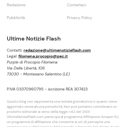
Redazione
Contattaci
Pubblicità
Privacy Policy
Ultime Notizie Flash
Contatti:
redazione@ultimenotizieflash.com
Legal:
filomena.procopio@pec.it
Purple di Procopio Filomena
Via Della Libertà, 106
73030 - Montesano Salentino (LE)
P.IVA 03370960795 - iscrizione REA 307423
Questo blog non rappresenta una testata giornalistica in quanto viene
aggiornato senza alcuna periodicità. Non puó pertanto considerarsi un
prodotto editoriale ai sensi della legge n.62 del 2001.
UltimeNotizieFlash.com partecipa al programma Affiliazione Amazon EU,
un programma di affiliazione che consente ai siti di percepire una
commissione pubblicitaria pubblicizzando e fornendo link diretti al sito