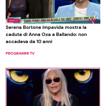
Economia
Fiction e Serie TV
Persone Scomparse
Programmi TV
Serena Bortone impavida mostra la
Politica
Reality e Talent
caduta di Anna Oxa a Ballando: non
accadeva da 10 anni
Soap Opera
PROGRAMMI TV
ShowBiz
Social News
News Cinema
News dal mondo
News Musica
News Spettacolo