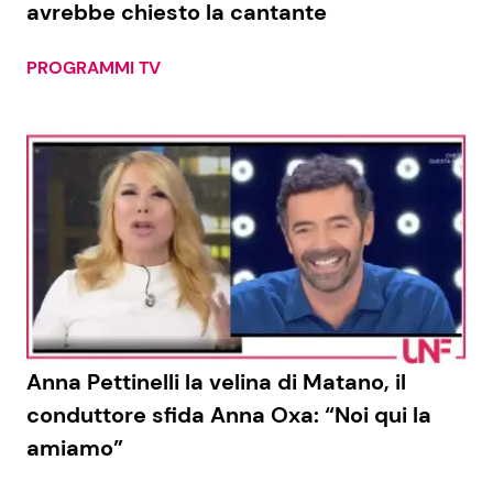
avrebbe chiesto la cantante
PROGRAMMI TV
Seguici
Info
Chi siamo
Disclaimer e Privacy
Redazione
Contattaci
Anna Pettinelli la velina di Matano, il
Pubblicità
conduttore sfida Anna Oxa: “Noi qui la
amiamo”
Privacy Policy