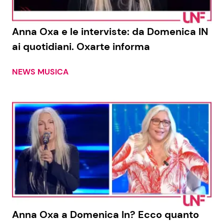
Benessere
Cucina e Ricette
Anna Oxa e le interviste: da Domenica IN
Casa
Consigli di Cucina
ai quotidiani. Oxarte informa
Moda e Style
Dolci
NEWS MUSICA
Mondo Mamma
Le Ricette in TV
News benessere
Primi Piatti
Salute
Ricette Facili e Veloci
Viaggi e Turismo
Ricette Feste
Festività
Ricette per Bambini
Anna Oxa a Domenica In? Ecco quanto